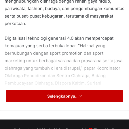
menghubungkan olahraga dengan ranah gaya hidup,
pariwisata, fashion, budaya, dan pengembangan komunitas
serta pusat-pusat kebugaran, terutama di masyarakat
perkotaan.
Digitalisasi teknologi generasi 4.0 akan mempercepat
kemajuan yang serba terbuka lebar. “Hal-hal yang
berhubungan dengan sport promotion dan sport
marketing untuk berbagai sarana dan prasarana serta jasa
olahraga yang tumbuh di era disrupsi,” papar Koordinator
Olahraga Pendidikan dan Sentra Olahraga, Bidang
Pembudayaan Olahraga, Dispora Kaltim, Suriani.
Selengkapnya...
Baginya, digitalisasi teknologi bisa mempermudah untuk
berbagai urusan, mempercepat proses, dan
menyederhanakan berbagai mekanisme yang rumit.
Namun demikian layar ponsel atau komputer/laptop tidak
dapat secara serta merta menggantikan fungsi kontrol