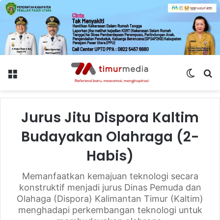
Menu
Switch
S
skin
fo
Jurus Jitu Dispora Kaltim
Budayakan Olahraga (2-
Habis)
Memanfaatkan kemajuan teknologi secara
konstruktif menjadi jurus Dinas Pemuda dan
Olahaga (Dispora) Kalimantan Timur (Kaltim)
menghadapi perkembangan teknologi untuk