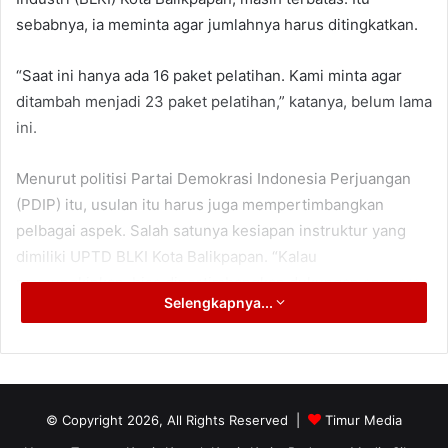
sebabnya, ia meminta agar jumlahnya harus ditingkatkan.
“Saat ini hanya ada 16 paket pelatihan. Kami minta agar
ditambah menjadi 23 paket pelatihan,” katanya, belum lama
ini.
Menurut politisi Partai Demokrasi Indonesia Perjuangan
(PDIP) itu, usulan itu harus juga mempertimbangkan
pelbagai aspek. Salah satunya kesiapan instruktur yang
dimiliki UPTD BLKI Kota Balikpapan. “Kalau
memungkinkan, bisa dipertimbangkan dukungan anggaran
Selengkapnya...
melalui kerja sama dengan DPRD Kaltim,” ujarnya.
Baba menjelaskan, tujuan dukungan anggaran ini
dimaksudkan untuk menjangkau pelatihan yang lebih luas
dengan harapan kualitas tenaga kerja di Benua Etam akan
© Copyright 2026, All Rights Reserved |
Timur Media
meningkat.