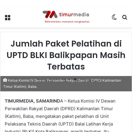
Menu
Switch
S
skin
fo
Jumlah Paket Pelatihan di
UPTD BLKI Balikpapan Masih
Terbatas
September 13, 2025
1 minute read
Ketua Komisi IV Dewan Perwakilan Rakyat Daerah (DPRD) Kalimantan
Timur (Kaltim), Baba.
TIMURMEDIA, SAMARIND
A – Ketua Komisi IV Dewan
Perwakilan Rakyat Daerah (DPRD) Kalimantan Timur
(Kaltim), Baba, mengatakan paket pelatihan di Unit
Pelaksana Teknis Daerah (UPTD) Balai Latihan Kerja
Industri (BLKI) Kota Balikpapan, masih terbatas. Itu