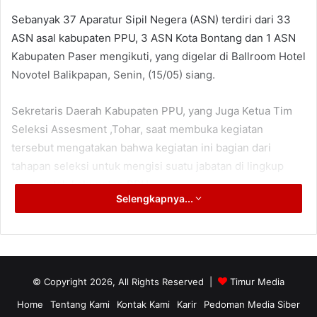
Sebanyak 37 Aparatur Sipil Negera (ASN) terdiri dari 33
ASN asal kabupaten PPU, 3 ASN Kota Bontang dan 1 ASN
Kabupaten Paser mengikuti, yang digelar di Ballroom Hotel
Novotel Balikpapan, Senin, (15/05) siang.
Sekretaris Daerah Kabupaten PPU, yang Juga Ketua Tim
Seleksi Assesment ,Tohar, saat membuka kegiatan
tersebut mengatakan bahwa kegiatan ini bagian dari
tahapan seleksi untuk mengisi suatu jabatan di lingkup
pemerintah kabupaten PPU.
Selengkapnya...
“Uji kompetensi atau Assessment ini menjadi bagian yang
sangat penting untuk menentukan dan menjadi referensi
bagi kami, bapak dan ibu yang ikut seleksi ini cocok di
dinas mana untuk ditempatkan,” jelas Tohar.
© Copyright 2026, All Rights Reserved |
Timur Media
Home
Tentang Kami
Kontak Kami
Karir
Pedoman Media Siber
Pesan Tohar kepada peserta yang mengikuti assessment