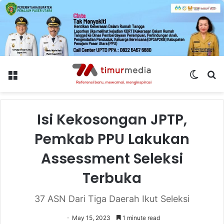
Menu
Switch
S
skin
fo
Isi Kekosongan JPTP,
Pemkab PPU Lakukan
Assessment Seleksi
Terbuka
37 ASN Dari Tiga Daerah Ikut Seleksi
May 15, 2023
1 minute read