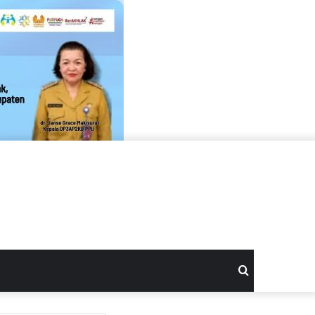
Search
for