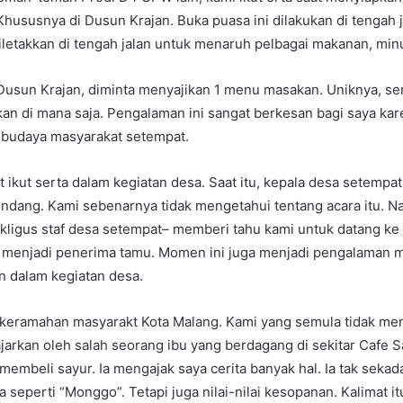
hususnya di Dusun Krajan. Buka puasa ini dilakukan di tengah j
letakkan di tengah jalan untuk menaruh pelbagai makanan, minu
 Dusun Krajan, diminta menyajikan 1 menu masakan. Uniknya, s
n di mana saja. Pengalaman ini sangat berkesan bagi saya kare
 budaya masyarakat setempat.
 ikut serta dalam kegiatan desa. Saat itu, kepala desa setem
ndang. Kami sebenarnya tidak mengetahui tentang acara itu. N
kligus staf desa setempat– memberi tahu kami untuk datang ke b
k menjadi penerima tamu. Momen ini juga menjadi pengalaman m
n dalam kegiatan desa.
keramahan masyarakt Kota Malang. Kami yang semula tidak me
jarkan oleh salah seorang ibu yang berdagang di sekitar Cafe 
i membeli sayur. Ia mengajak saya cerita banyak hal. Ia tak seka
 seperti “Monggo”. Tetapi juga nilai-nilai kesopanan. Kalimat it