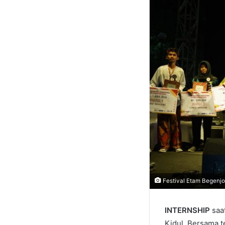
Festival Etam Begenjo
INTERNSHIP
saat
Kidul. Bersama t