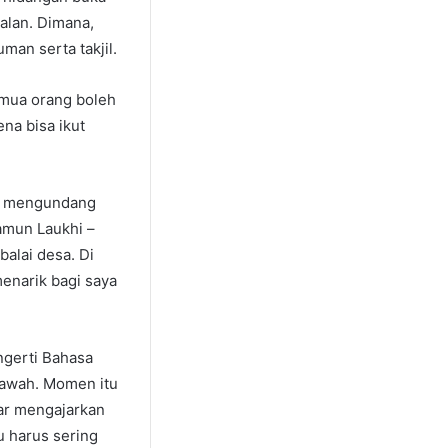
alan. Dimana,
man serta takjil.
emua orang boleh
na bisa ikut
pat mengundang
amun Laukhi –
alai desa. Di
enarik bagi saya
ngerti Bahasa
Sawah. Momen itu
dar mengajarkan
u harus sering