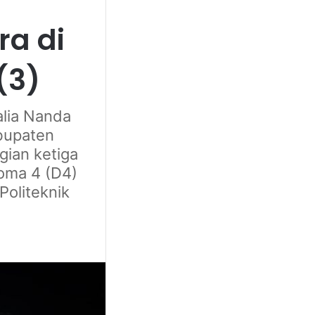
ra di
(3)
alia Nanda
abupaten
gian ketiga
loma 4 (D4)
Politeknik