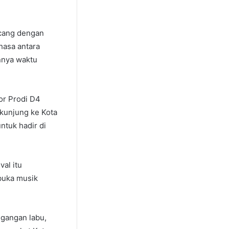
ncang dengan
hasa antara
nnya waktu
or Prodi D4
rkunjung ke Kota
ntuk hadir di
al itu
buka musik
 gangan labu,