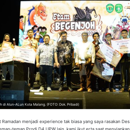
h di Alun-ALun Kota Malang. (FOTO: Dok. Pribadi)
 Ramadan menjadi experience tak biasa yang saya rasakan Des
eman-teman Prodi D4 UPW lain, kami ikut erta saat menyiapka