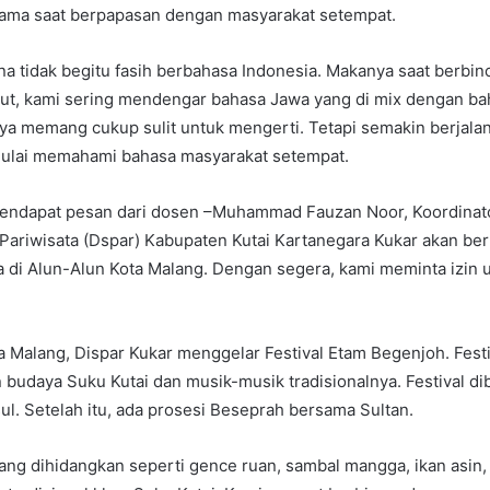
tama saat berpapasan dengan masyarakat setempat.
na tidak begitu fasih berbahasa Indonesia. Makanya saat berbi
ut, kami sering mendengar bahasa Jawa yang di mix dengan ba
ya memang cukup sulit untuk mengerti. Tetapi semakin berjala
 mulai memahami bahasa masyarakat setempat.
mendapat pesan dari dosen –Muhammad Fauzan Noor, Koordinat
Pariwisata (Dspar) Kabupaten Kutai Kartanegara Kukar akan be
 di Alun-Alun Kota Malang. Dengan segera, kami meminta izin u
a Malang, Dispar Kukar menggelar Festival Etam Begenjoh. Festiv
udaya Suku Kutai dan musik-musik tradisionalnya. Festival di
sul. Setelah itu, ada prosesi Beseprah bersama Sultan.
g dihidangkan seperti gence ruan, sambal mangga, ikan asin,