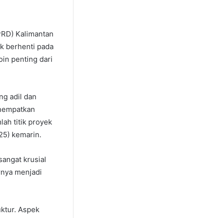
PRD) Kalimantan
k berhenti pada
in penting dari
ng adil dan
enempatkan
ah titik proyek
25) kemarin.
sangat krusial
rnya menjadi
ktur. Aspek