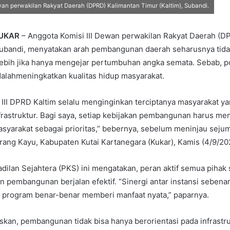
wan perwakilan Rakyat Daerah (DPRD) Kalimantan Timur (Kaltim), Subandi.
KUKAR
– Anggota Komisi III Dewan perwakilan Rakyat Daerah (D
 Subandi, menyatakan arah pembangunan daerah seharusnya tida
rlebih jika hanya mengejar pertumbuhan angka semata. Sebab, po
lahmeningkatkan kualitas hidup masyarakat.
III DPRD Kaltim selalu menginginkan terciptanya masyarakat ya
frastruktur. Bagi saya, setiap kebijakan pembangunan harus m
syarakat sebagai prioritas,” bebernya, sebelum meninjau sejuml
ang Kayu, Kabupaten Kutai Kartanegara (Kukar), Kamis (4/9/20
eadilan Sejahtera (PKS) ini mengatakan, peran aktif semua pihak 
 pembangunan berjalan efektif. “Sinergi antar instansi sebena
p program benar-benar memberi manfaat nyata,” paparnya.
an, pembangunan tidak bisa hanya berorientasi pada infrastru