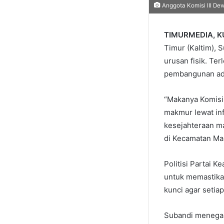
Anggota Komisi III De
TIMURMEDIA, 
Timur (Kaltim),
urusan fisik. Te
pembangunan ada
“Makanya Komisi 
makmur lewat in
kesejahteraan ma
di Kecamatan Mar
Politisi Partai K
untuk memastikan
kunci agar setia
Subandi menegask