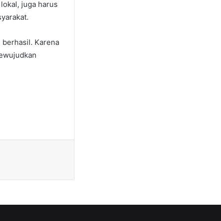
okal, juga harus
yarakat.
 berhasil. Karena
mewujudkan