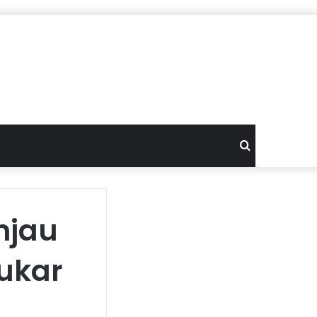
Search
for
njau
Kukar