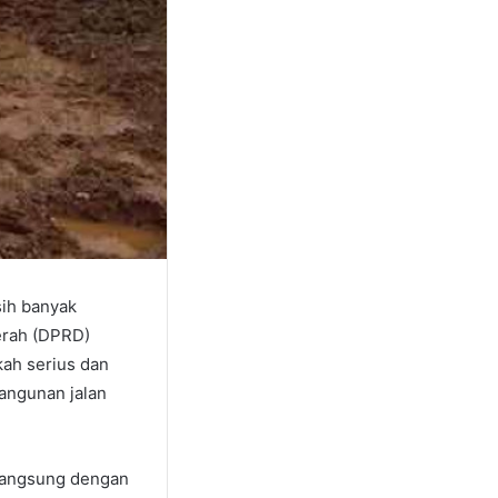
sih banyak
erah (DPRD)
kah serius dan
angunan jalan
n langsung dengan