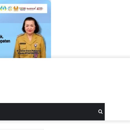
Search
for