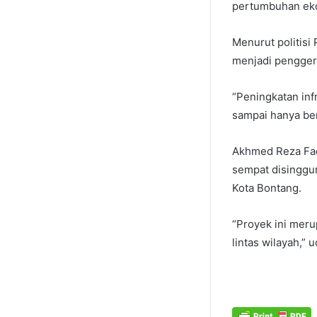
pertumbuhan ekon
Menurut politisi 
menjadi penggera
“Peningkatan inf
sampai hanya ber
Akhmed Reza Fac
sempat disingg
Kota Bontang.
“Proyek ini mer
lintas wilayah,” 