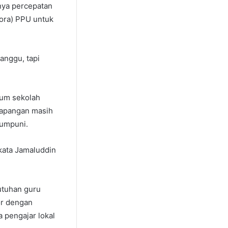
nya percepatan
pora) PPU untuk
anggu, tapi
lum sekolah
lapangan masih
mumpuni.
 kata Jamaluddin
utuhan guru
tor dengan
 pengajar lokal