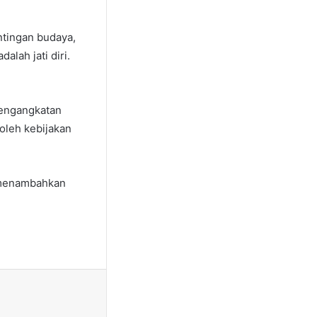
tingan budaya,
alah jati diri.
pengangkatan
oleh kebijakan
n menambahkan