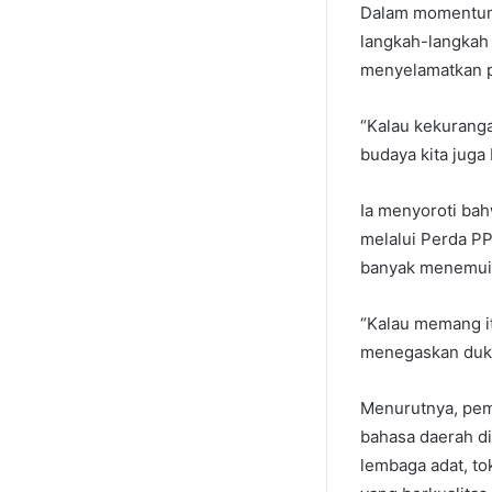
Dalam momentum 
langkah-langkah 
menyelamatkan pe
“Kalau kekuranga
budaya kita juga 
Ia menyoroti ba
melalui Perda P
banyak menemui 
“Kalau memang it
menegaskan duk
Menurutnya, pem
bahasa daerah di
lembaga adat, to