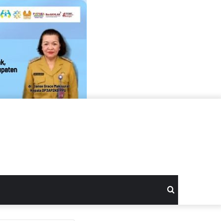
Search
for