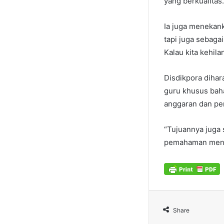
yang berkualitas.
Ia juga menekan
tapi juga sebagai
Kalau kita kehila
Disdikpora diha
guru khusus baha
anggaran dan p
“Tujuannya juga 
pemahaman menge
Share