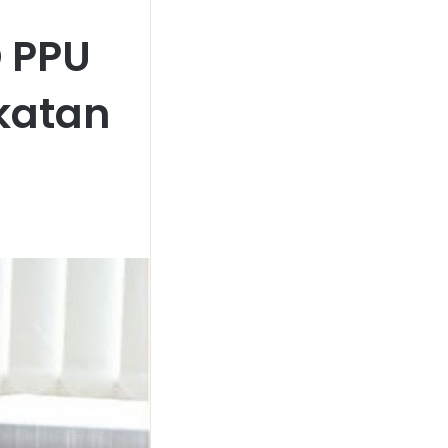
D PPU
katan