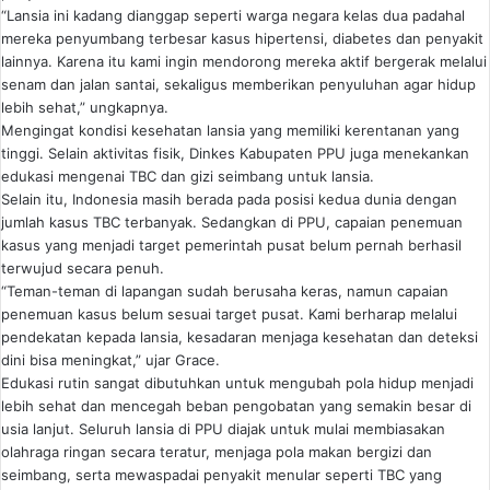
“Lansia ini kadang dianggap seperti warga negara kelas dua padahal
mereka penyumbang terbesar kasus hipertensi, diabetes dan penyakit
lainnya. Karena itu kami ingin mendorong mereka aktif bergerak melalui
senam dan jalan santai, sekaligus memberikan penyuluhan agar hidup
lebih sehat,” ungkapnya.
Mengingat kondisi kesehatan lansia yang memiliki kerentanan yang
tinggi. Selain aktivitas fisik, Dinkes Kabupaten PPU juga menekankan
edukasi mengenai TBC dan gizi seimbang untuk lansia.
Selain itu, Indonesia masih berada pada posisi kedua dunia dengan
jumlah kasus TBC terbanyak. Sedangkan di PPU, capaian penemuan
kasus yang menjadi target pemerintah pusat belum pernah berhasil
terwujud secara penuh.
“Teman-teman di lapangan sudah berusaha keras, namun capaian
penemuan kasus belum sesuai target pusat. Kami berharap melalui
pendekatan kepada lansia, kesadaran menjaga kesehatan dan deteksi
dini bisa meningkat,” ujar Grace.
Edukasi rutin sangat dibutuhkan untuk mengubah pola hidup menjadi
lebih sehat dan mencegah beban pengobatan yang semakin besar di
usia lanjut. Seluruh lansia di PPU diajak untuk mulai membiasakan
olahraga ringan secara teratur, menjaga pola makan bergizi dan
seimbang, serta mewaspadai penyakit menular seperti TBC yang