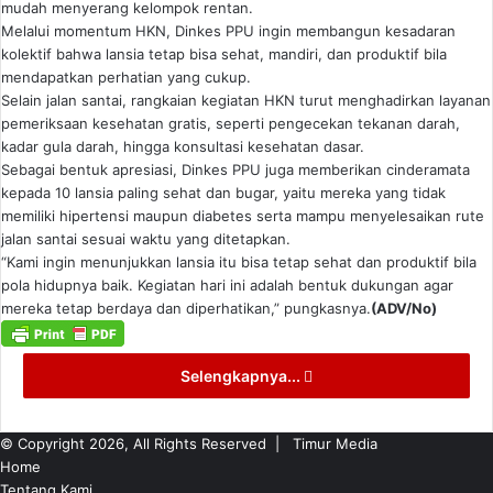
mudah menyerang kelompok rentan.
Melalui momentum HKN, Dinkes PPU ingin membangun kesadaran
kolektif bahwa lansia tetap bisa sehat, mandiri, dan produktif bila
mendapatkan perhatian yang cukup.
Selain jalan santai, rangkaian kegiatan HKN turut menghadirkan layanan
pemeriksaan kesehatan gratis, seperti pengecekan tekanan darah,
kadar gula darah, hingga konsultasi kesehatan dasar.
Sebagai bentuk apresiasi, Dinkes PPU juga memberikan cinderamata
kepada 10 lansia paling sehat dan bugar, yaitu mereka yang tidak
memiliki hipertensi maupun diabetes serta mampu menyelesaikan rute
jalan santai sesuai waktu yang ditetapkan.
“Kami ingin menunjukkan lansia itu bisa tetap sehat dan produktif bila
pola hidupnya baik. Kegiatan hari ini adalah bentuk dukungan agar
mereka tetap berdaya dan diperhatikan,” pungkasnya.
(ADV/No)
Selengkapnya...
© Copyright 2026, All Rights Reserved |
Timur Media
Home
Tentang Kami