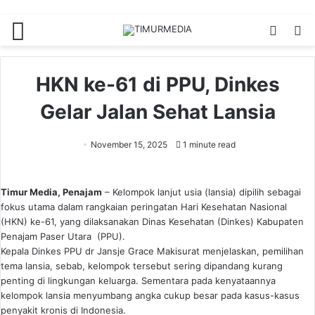
Menu
Switch
S
skin
fo
HKN ke-61 di PPU, Dinkes
Gelar Jalan Sehat Lansia
November 15, 2025
1 minute read
Timur Media, Penajam
– Kelompok lanjut usia (lansia) dipilih sebagai
fokus utama dalam rangkaian peringatan Hari Kesehatan Nasional
(HKN) ke-61, yang dilaksanakan Dinas Kesehatan (Dinkes) Kabupaten
Penajam Paser Utara (PPU).
Kepala Dinkes PPU dr Jansje Grace Makisurat menjelaskan, pemilihan
tema lansia, sebab, kelompok tersebut sering dipandang kurang
penting di lingkungan keluarga. Sementara pada kenyataannya
kelompok lansia menyumbang angka cukup besar pada kasus-kasus
penyakit kronis di Indonesia.