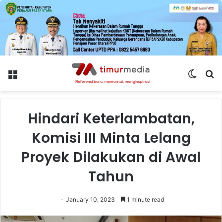
Menu
Switch
S
skin
fo
Hindari Keterlambatan,
Komisi III Minta Lelang
Proyek Dilakukan di Awal
Tahun
January 10, 2023
1 minute read