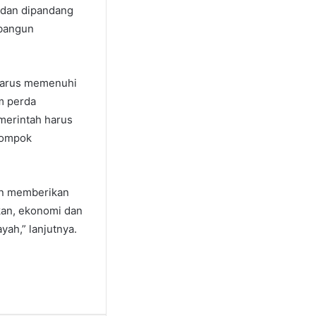
 dan dipandang
mbangun
harus memenuhi
m perda
merintah harus
lompok
an memberikan
kan, ekonomi dan
yah,” lanjutnya.