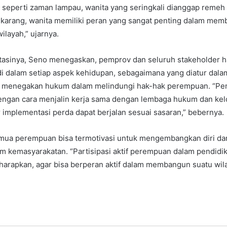
 seperti zaman lampau, wanita yang seringkali dianggap remeh
ekarang, wanita memiliki peran yang sangat penting dalam me
ilayah,” ujarnya.
asinya, Seno menegaskan, pemprov dan seluruh stakeholder 
i dalam setiap aspek kehidupan, sebagaimana yang diatur dala
, menegakan hukum dalam melindungi hak-hak perempuan. “Pe
 dengan cara menjalin kerja sama dengan lembaga hukum dan ke
 implementasi perda dapat berjalan sesuai sasaran,” bebernya.
emua perempuan bisa termotivasi untuk mengembangkan diri d
am kemasyarakatan. “Partisipasi aktif perempuan dalam pendidi
i harapkan, agar bisa berperan aktif dalam membangun suatu wila