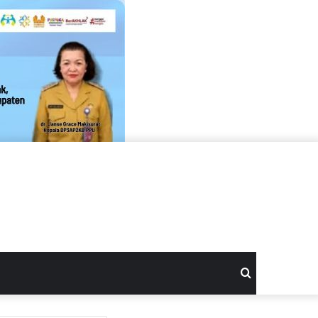
Search
for