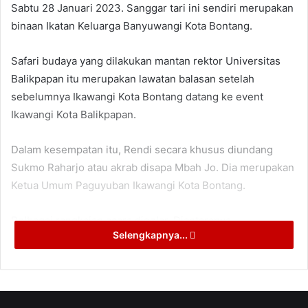
Sabtu 28 Januari 2023. Sanggar tari ini sendiri merupakan
binaan Ikatan Keluarga Banyuwangi Kota Bontang.
Safari budaya yang dilakukan mantan rektor Universitas
Balikpapan itu merupakan lawatan balasan setelah
sebelumnya Ikawangi Kota Bontang datang ke event
Ikawangi Kota Balikpapan.
Dalam kesempatan itu, Rendi secara khusus diundang
Sukmo Raharjo atau akrab disapa Mbah Jo. Dia merupakan
Ketua Umum Paguyuban Ikawangi Kota Bontang.
Pelbagai rangkaian acara digelar. Diantaranya
Selengkapnya...
menampilkan kesenian asli Banyuwangi seperti gandrung
dan kuda lumping
Hadir dalam momen itu Walikota Bontang Basri Rasse,