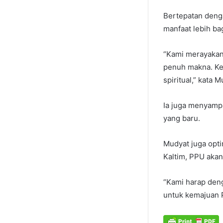
Bertepatan deng
manfaat lebih ba
“Kami merayakan
penuh makna. Keg
spiritual,” kata M
Ia juga menyamp
yang baru.
Mudyat juga opti
Kaltim, PPU aka
“Kami harap den
untuk kemajuan 