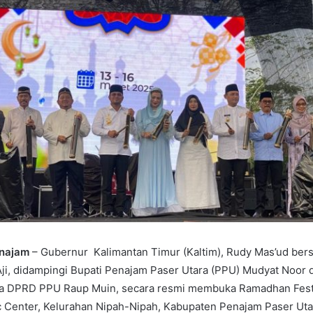
enajam
– Gubernur Kalimantan Timur (Kaltim), Rudy Mas’ud ber
i, didampingi Bupati Penajam Paser Utara (PPU) Mudyat Noor d
ua DPRD PPU Raup Muin, secara resmi membuka Ramadhan Fest 
c Center, Kelurahan Nipah-Nipah, Kabupaten Penajam Paser Uta