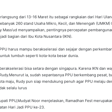
rlangsung dari 13-16 Maret itu sebagai rangkaian dari Hari Ula
 sebanyak 260 stand Usaha Mikro, Kecil, dan Menengah (UMKM) 
dy Mass’ud menyampaikan, pentingnya percepatan pembanguna
adi bagian dari Ibu Kota Nusantara (IKN).
PPU harus mampu berakselerasi dan sejajar dengan perkemba
 untuk tumbuh seperti kota-kota besar dunia.
berakselerasi bisa setara dengan singapura. Karena IKN dan wa
ta Rudy.Menurut ia, sudah sepantasnya PPU berkembang pesat, b
kota maju, Rudy pun siap mendukung penuh agar PPU melaju de
dak selalu lurus
Bupati PPU,Mudyat Noor menjelaskan, Ramadhan Fest merupakan
atan Hari Jadi PPU ke-23.