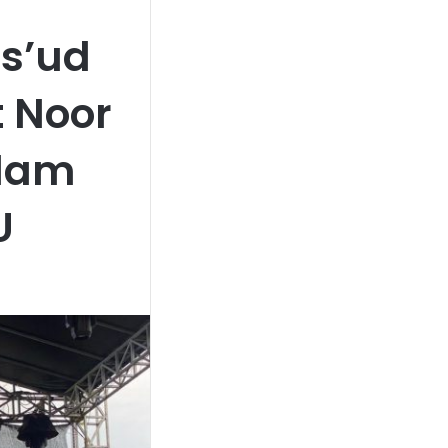
s’ud
 Noor
alam
U