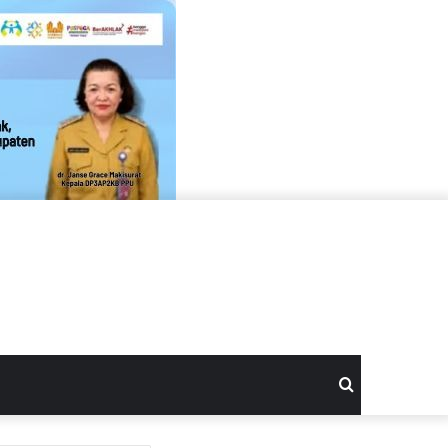
Search
for