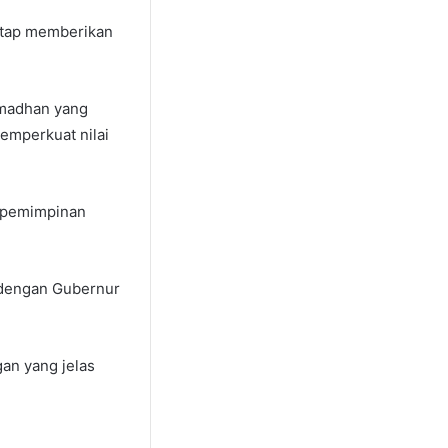
etap memberikan
amadhan yang
memperkuat nilai
kepemimpinan
n dengan Gubernur
an yang jelas