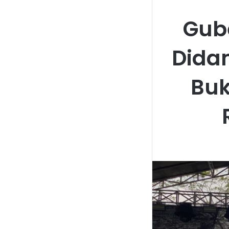
Gub
Dida
Buk