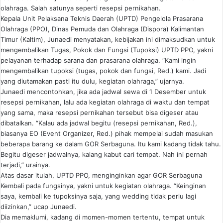
olahraga. Salah satunya seperti resepsi pernikahan.
Kepala Unit Pelaksana Teknis Daerah (UPTD) Pengelola Prasarana
Olahraga (PPO), Dinas Pemuda dan Olahraga (Dispora) Kalimantan
Timur (Kaltim), Junaedi menyatakan, kebijakan ini dimaksudkan untuk
mengembalikan Tugas, Pokok dan Fungsi (Tupoksi) UPTD PPO, yakni
pelayanan terhadap sarana dan prasarana olahraga. “Kami ingin
mengembalikan tupoksi (tugas, pokok dan fungsi, Red.) kami. Jadi
yang diutamakan pasti itu dulu, kegiatan olahraga,” ujarnya.
Junaedi mencontohkan, jika ada jadwal sewa di 1 Desember untuk
resepsi pernikahan, lalu ada kegiatan olahraga di waktu dan tempat
yang sama, maka resepsi pernikahan tersebut bisa digeser atau
dibatalkan. “Kalau ada jadwal begitu (resepsi pernikahan, Red.),
biasanya EO (Event Organizer, Red.) pihak mempelai sudah masukan
beberapa barang ke dalam GOR Serbaguna. Itu kami kadang tidak tahu.
Begitu digeser jadwalnya, kalang kabut cari tempat. Nah ini pernah
terjadi,” urainya.
Atas dasar itulah, UPTD PPO, menginginkan agar GOR Serbaguna
Kembali pada fungsinya, yakni untuk kegiatan olahraga. “Keinginan
saya, kembali ke tupoksinya saja, yang wedding tidak perlu lagi
diizinkan,” ucap Junaedi.
Dia memaklumi, kadang di momen-momen tertentu, tempat untuk