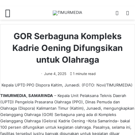
Menu
Switch
S
skin
fo
GOR Serbaguna Kompleks
Kadrie Oening Difungsikan
untuk Olahraga
June 4, 2025
1 minute read
Kepala UPTD PPO Dispora Kaltim, Junaedi. (FOTO: Novi/TIMURMEDIA)
TIMURMEDIA, SAMARINDA
– Kepala Unit Pelaksana Teknis Daerah
(UPTD) Pengelola Prasarana Olahraga (PPO), Dinas Pemuda dan
Olahraga (Dispora) Kalimantan Timur (Kaltim), Junaedi, mengungkapkan
Gelanggang Olahraga (GOR) Serbaguna yang ada di Kompleks
Gelanggang Olahraga (Gelora) Kadrie Oening –Kota Samarinda– bakal
100 persen difungsikan untuk kegiatan olahraga. Pasalnya, selama ini,
fasilitas tersebut justru banyak digunakan untuk kegiatan diluar