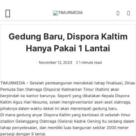
Menu
Switch
S
skin
fo
Gedung Baru, Dispora Kaltim
Hanya Pakai 1 Lantai
November 12, 2023
1 minute read
TIMURMEDIA – Setelah pembangunan mendekati tahap finalisasi, Dinas
Pemuda Dan Olahraga (Dispora) Kalimantan Timur (Kaltim) akan
berpindah ke kantor barunya. Seperti yang dikatakan Kepala Dispora
Kaltim Agus Hari Kesuma, selain menginventarisir aset-aset olahraga,
pihaknya dalam waktu dekat ini akan menempati gedung baru.
Di mana gedung anyar Dispora Kaltim yang berlokasi di sebelah timur
stadion Gelanggang Olahraga (Gelora) Kadrie Oening itu sedang dalam
tahap penyelesaian, dan memiliki luas bangunan sekitar 2000 meter
persegi dengan 9 lantai.