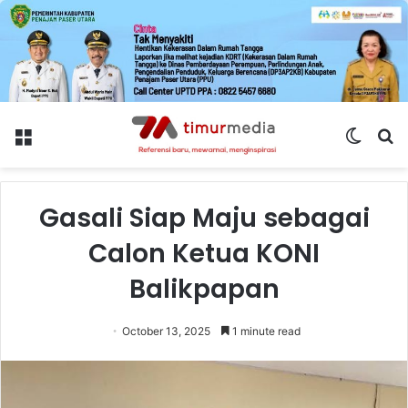
Menu
Switch
S
skin
fo
Gasali Siap Maju sebagai
Calon Ketua KONI
Balikpapan
October 13, 2025
1 minute read