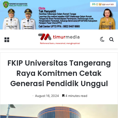
Menu
Switch
S
skin
fo
FKIP Universitas Tangerang
Raya Komitmen Cetak
Generasi Pendidik Unggul
August 16, 2024
4 minutes read