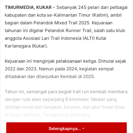
TIMURMEDIA, KUKAR
– Sebanyak 245 pelari dari pelbagai
kabupaten dan kota se-Kalimantan Timur (Kaltim), ambil
bagian dalam Pelandok Mixed Trail 2025. Kejuaraan
tahunan ini digelar Pelandok Runner Trail, salah satu klub
anggota Asosiasi Lari Trail Indonesia (ALTI) Kutai
Kartanegara (Kukar).
Kejuaraan ini menginjak pelaksanaan ketiga. Dimulai sejak
2022 dan 2023. Namun pada 2024, kegiatan sempat
ditiadakan dan dilanjutkan Kembali di 2025.
Tahun ini, semangat para pegiat trail run kembali membara
dengan rute alam sepanjang 6 kilometer. Medan yang
dilintasi mulai dari tanjakan, turunan, dan jalur hutan khas
di Desa Loa Raya, Tenggarong Seberang.
Selengkapnya...
Peserta terbagi dalam sejumlah kategori. Yaitu umum