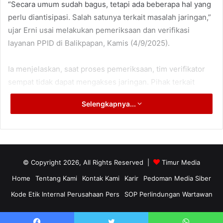
“Secara umum sudah bagus, tetapi ada beberapa hal yang
perlu diantisipasi. Salah satunya terkait masalah jaringan,”
ujar Erni usai melakukan pemeriksaan dan verifikasi
layanan PPID di Balikpapan, Kamis (4/9/2025).
Ia menjelaskan, saat proses pemeriksaan, tim verifikator
sempat tidak dapat mengakses jaringan. Pihak terkait
kemudian menjelaskan bahwa kendala itu disebabkan
Selengkapnya...
pemadaman jaringan internal.
Erni juga menekankan pentingnya penempatan PPID di
kantor wali kota atau bupati, bukan hanya di kantor Dinas
Komunikasi dan Informatika (Diskominfo). Kebijakan
© Copyright 2026, All Rights Reserved |
Timur Media
tersebut, menurutnya, mulai diterapkan tahun ini agar
Home
Tentang Kami
Kontak Kami
Karir
Pedoman Media Siber
akses layanan publik lebih dekat dengan pusat
Kode Etik Internal Perusahaan Pers
SOP Perlindungan Wartawan
pemerintahan daerah.