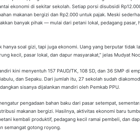
tai ekonomi di sekitar sekolah. Setiap porsi disubsidi Rp12.00
ahan makanan bergizi dan Rp2.000 untuk pajak. Meski sederhan
kan banyak pihak — mulai dari petani lokal, pedagang pasar, 
k hanya soal gizi, tapi juga ekonomi. Uang yang berputar tidak la
rung kecil, pasar lokal, dan dapur masyarakat,” jelas Mudyat Noo
diri kini menyentuh 157 PAUD/TK, 108 SD, dan 36 SMP di emp
abulu, dan Sepaku. Dari jumlah itu, 27 sekolah sudah diakomod
edangkan sisanya dijalankan mandiri oleh Pemkab PPU.
mengatur pengadaan bahan baku dari pasar setempat, sementara
stribusi makanan bergizi. Hasilnya, aktivitas ekonomi baru tumbu
petani kembali produktif, pedagang kecil ramai pembeli, dan da
n semangat gotong royong.