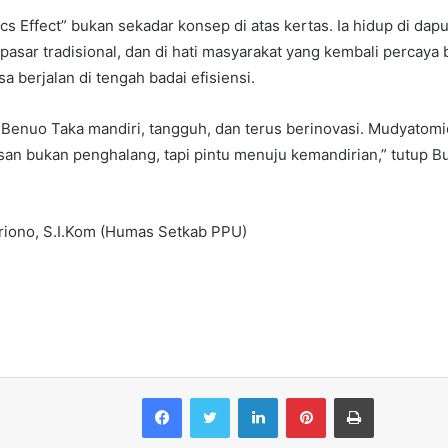
s Effect” bukan sekadar konsep di atas kertas. Ia hidup di dapu
i pasar tradisional, dan di hati masyarakat yang kembali percaya
 berjalan di tengah badai efisiensi.
 Benuo Taka mandiri, tangguh, dan terus berinovasi. Mudyato
an bukan penghalang, tapi pintu menuju kemandirian,” tutup B
riono, S.I.Kom (Humas Setkab PPU)
Facebook
Twitter
LinkedIn
Pinterest
Print