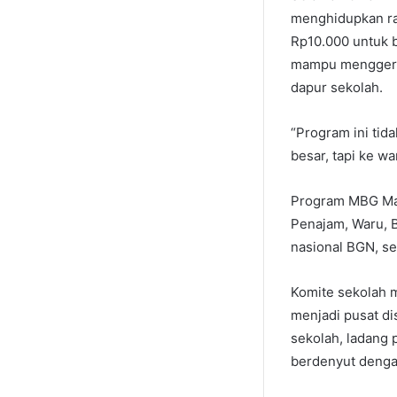
menghidupkan ran
Rp10.000 untuk b
mampu menggerak
dapur sekolah.
“Program ini tida
besar, tapi ke wa
Program MBG Man
Penajam, Waru, B
nasional BGN, s
Komite sekolah 
menjadi pusat di
sekolah, ladang 
berdenyut denga