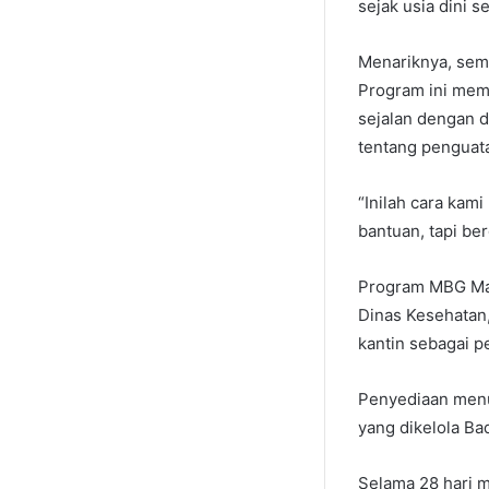
sejak usia dini 
Menariknya, sema
Program ini mem
sejalan dengan d
tentang penguat
“Inilah cara kam
bantuan, tapi be
Program MBG Ma
Dinas Kesehatan,
kantin sebagai p
Penyediaan menu
yang dikelola Ba
Selama 28 hari m