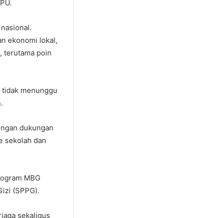
PPU.
nasional.
n ekonomi lokal,
, terutama poin
a tidak menunggu
.
engan dukungan
e sekolah dan
program MBG
izi (SPPG).
rjaga sekaligus