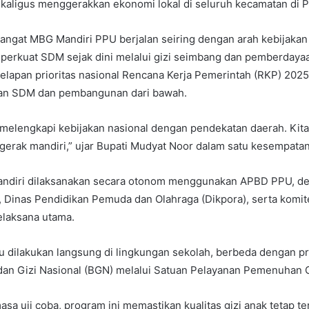
sekaligus menggerakkan ekonomi lokal di seluruh kecamatan di 
ngat MBG Mandiri PPU berjalan seiring dengan arah kebijakan 
perkuat SDM sejak dini melalui gizi seimbang dan pemberdayaa
elapan prioritas nasional Rencana Kerja Pemerintah (RKP) 2025
an SDM dan pembangunan dari bawah.
i melengkapi kebijakan nasional dengan pendekatan daerah. Kit
rgerak mandiri,” ujar Bupati Mudyat Noor dalam satu kesempatan
ndiri dilaksanakan secara otonom menggunakan APBD PPU, d
 Dinas Pendidikan Pemuda dan Olahraga (Dikpora), serta komit
elaksana utama.
 dilakukan langsung di lingkungan sekolah, berbeda dengan 
dan Gizi Nasional (BGN) melalui Satuan Pelayanan Pemenuhan G
asa uji coba, program ini memastikan kualitas gizi anak tetap te