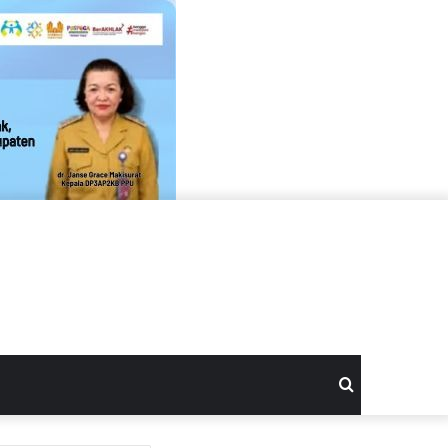
Search
for