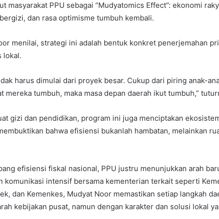
but masyarakat PPU sebagai “Mudyatomics Effect”: ekonomi raky
bergizi, dan rasa optimisme tumbuh kembali.
or menilai, strategi ini adalah bentuk konkret penerjemahan pri
 lokal.
ak harus dimulai dari proyek besar. Cukup dari piring anak-ana
at mereka tumbuh, maka masa depan daerah ikut tumbuh,” tutur
t gizi dan pendidikan, program ini juga menciptakan ekosist
membuktikan bahwa efisiensi bukanlah hambatan, melainkan ru
ang efisiensi fiskal nasional, PPU justru menunjukkan arah baru
n komunikasi intensif bersama kementerian terkait seperti Kem
ek, dan Kemenkes, Mudyat Noor memastikan setiap langkah dae
rah kebijakan pusat, namun dengan karakter dan solusi lokal ya