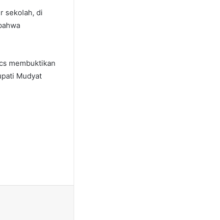
r sekolah, di
 bahwa
mics membuktikan
upati Mudyat