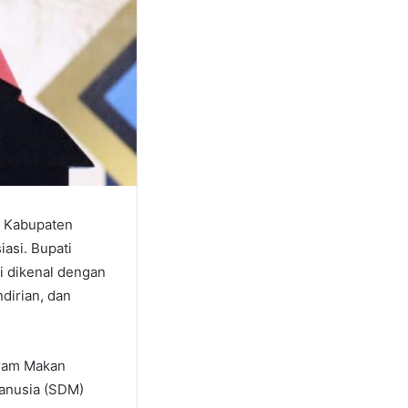
i, Kabupaten
asi. Bupati
i dikenal dengan
dirian, dan
ogram Makan
manusia (SDM)