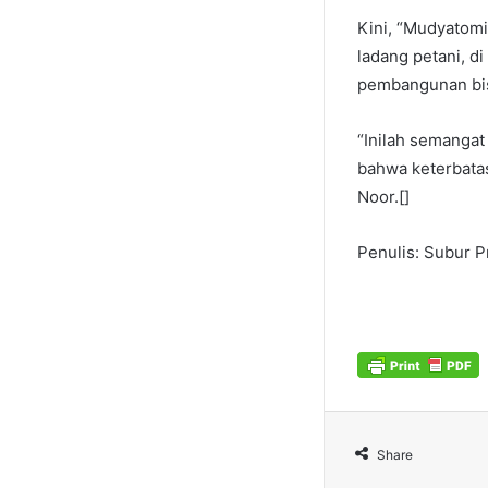
Kini, “Mudyatomic
ladang petani, d
pembangunan bisa
“Inilah semangat
bahwa keterbatas
Noor.[]
Penulis: Subur P
Share