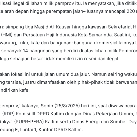
sasi ilegal di lahan milik pemprov itu. Ia menyatakan, jika ditili
ke arah depan hingga perempatan jalan– luasnya mencapai 220 
ara simpang tiga Masjid Al-Kausar hingga kawasan Sekretariat 
(HMI) dan Persatuan Haji Indonesia Kota Samarinda. Saat ini, ko
 warung, ruko, kafe dan bangunan-bangunan komersial lainnya 
g sebanyak 14 bangunan yang berdiri di atas lahan milik Pemprov
iduga sebagian besar tidak memiliki izin resmi dan ilegal.
kan lokasi ini untuk jalan umum dua jalur. Namun seiring waktu 
ang tersisa, justru dimanfaatkan oleh pihak-pihak tidak berwena
ndirikan kafe.
 pemprov,” katanya, Senin (25/8/2025) hari ini, saat diwawancara
 (RDP) Komisi III DPRD Kaltim dengan Dinas Pekerjaan Umum,
akyat (PUPR-PERA) Kaltim serta Dinas Energi dan Sumber Day
edung E, Lantai 1, Kantor DPRD Kaltim.