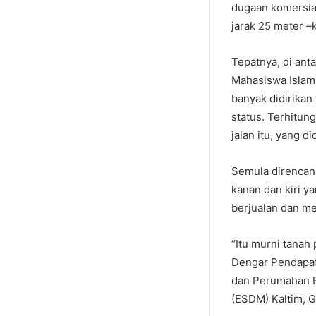
dugaan komersiali
jarak 25 meter –
Tepatnya, di ant
Mahasiswa Islam 
banyak didirikan
status. Terhitun
jalan itu, yang d
Semula direncana
kanan dan kiri y
berjualan dan me
“Itu murni tanah
Dengar Pendapat
dan Perumahan R
(ESDM) Kaltim, G