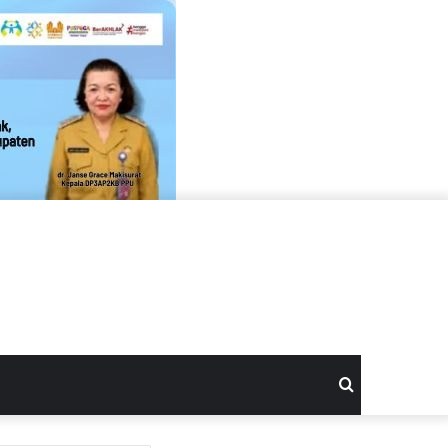
Search
for