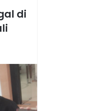
al di
li