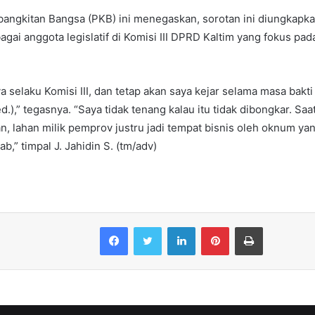
Kebangkitan Bangsa (PKB) ini menegaskan, sorotan ini diungkapk
agai anggota legislatif di Komisi III DPRD Kaltim yang fokus pad
ya selaku Komisi III, dan tetap akan saya kejar selama masa bakti 
.),” tegasnya. “Saya tidak tenang kalau itu tidak dibongkar. Saat 
an, lahan milik pemprov justru jadi tempat bisnis oleh oknum yan
,” timpal J. Jahidin S. (tm/adv)
Facebook
Twitter
LinkedIn
Pinterest
Print