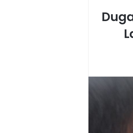
Duga
L