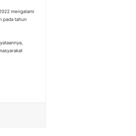
n 2022 mengalami
n pada tahun
nyataannya,
 masyarakat