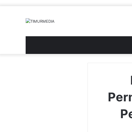
Per
P