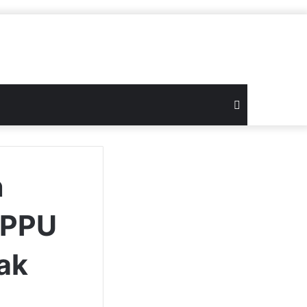
Search
for
n
 PPU
ak