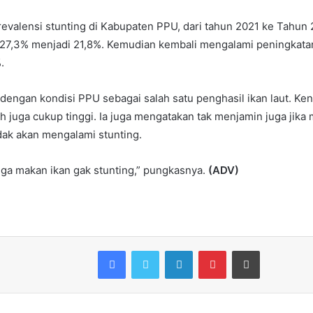
revalensi stunting di Kabupaten PPU, dari tahun 2021 ke Tahu
 27,3% menjadi 21,8%. Kemudian kembali mengalami peningkata
.
 dengan kondisi PPU sebagai salah satu penghasil ikan laut. Ke
h juga cukup tinggi. Ia juga mengatakan tak menjamin juga jika
dak akan mengalami stunting.
uga makan ikan gak stunting,” pungkasnya.
(ADV)
Facebook
Twitter
LinkedIn
Pinterest
Print