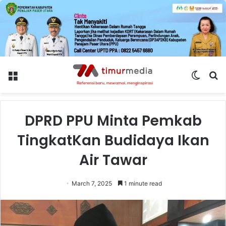
Menu
Switch
S
skin
fo
DPRD PPU Minta Pemkab
TingkatKan Budidaya Ikan
Air Tawar
March 7, 2025
1 minute read