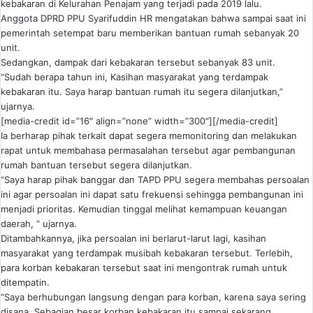
kebakaran di Kelurahan Penajam yang terjadi pada 2019 lalu.
Anggota DPRD PPU Syarifuddin HR mengatakan bahwa sampai saat ini
pemerintah setempat baru memberikan bantuan rumah sebanyak 20
unit.
Sedangkan, dampak dari kebakaran tersebut sebanyak 83 unit.
“Sudah berapa tahun ini, Kasihan masyarakat yang terdampak
kebakaran itu. Saya harap bantuan rumah itu segera dilanjutkan,”
ujarnya.
[media-credit id=”16″ align=”none” width=”300″]
[/media-credit]
Ia berharap pihak terkait dapat segera memonitoring dan melakukan
rapat untuk membahasa permasalahan tersebut agar pembangunan
rumah bantuan tersebut segera dilanjutkan.
“Saya harap pihak banggar dan TAPD PPU segera membahas persoalan
ini agar persoalan ini dapat satu frekuensi sehingga pembangunan ini
menjadi prioritas. Kemudian tinggal melihat kemampuan keuangan
daerah, ” ujarnya.
Ditambahkannya, jika persoalan ini berlarut-larut lagi, kasihan
masyarakat yang terdampak musibah kebakaran tersebut. Terlebih,
para korban kebakaran tersebut saat ini mengontrak rumah untuk
ditempatin.
“Saya berhubungan langsung dengan para korban, karena saya sering
disana. Sebagian besar korban kebakaran itu sampai sekarang