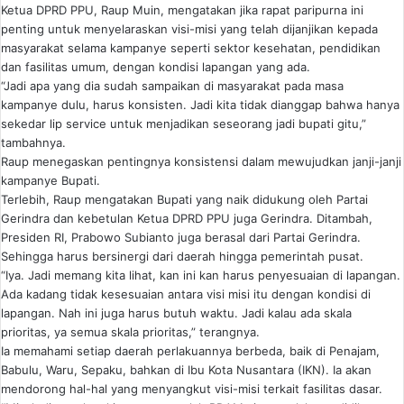
Ketua DPRD PPU, Raup Muin, mengatakan jika rapat paripurna ini
penting untuk menyelaraskan visi-misi yang telah dijanjikan kepada
masyarakat selama kampanye seperti sektor kesehatan, pendidikan
dan fasilitas umum, dengan kondisi lapangan yang ada.
“Jadi apa yang dia sudah sampaikan di masyarakat pada masa
kampanye dulu, harus konsisten. Jadi kita tidak dianggap bahwa hanya
sekedar lip service untuk menjadikan seseorang jadi bupati gitu,”
tambahnya.
Raup menegaskan pentingnya konsistensi dalam mewujudkan janji-janji
kampanye Bupati.
Terlebih, Raup mengatakan Bupati yang naik didukung oleh Partai
Gerindra dan kebetulan Ketua DPRD PPU juga Gerindra. Ditambah,
Presiden RI, Prabowo Subianto juga berasal dari Partai Gerindra.
Sehingga harus bersinergi dari daerah hingga pemerintah pusat.
“Iya. Jadi memang kita lihat, kan ini kan harus penyesuaian di lapangan.
Ada kadang tidak kesesuaian antara visi misi itu dengan kondisi di
lapangan. Nah ini juga harus butuh waktu. Jadi kalau ada skala
prioritas, ya semua skala prioritas,” terangnya.
Ia memahami setiap daerah perlakuannya berbeda, baik di Penajam,
Babulu, Waru, Sepaku, bahkan di Ibu Kota Nusantara (IKN). Ia akan
mendorong hal-hal yang menyangkut visi-misi terkait fasilitas dasar.