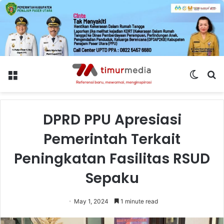
Menu
Switch
S
skin
fo
DPRD PPU Apresiasi
Pemerintah Terkait
Peningkatan Fasilitas RSUD
Sepaku
May 1, 2024
1 minute read