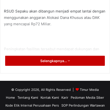
RSUD Sepaku akan dibangun menjadi empat lantai dengan
menggunakan anggaran Alokasi Dana Khusus atau DAK
yang mencapai Rp72 Miliar.
Peningkatan fasilitas tersebut mendapat dukungan dan
apresiasi dari anggota DPRD PPU Syarifuddin HR.
Selengkapnya...
“Kami apresiasi langkah pemerintah daerah dan pusat
yang telah memberi perhatian khusus terhadap pelayanan
© Copyright 2026, All Rights Reserved |
Timur Media
kesehatan khususnya di RSUD Sepaku, ” ucapnya.
Home
Tentang Kami
Kontak Kami
Karir
Pedoman Media Siber
Kode Etik Internal Perusahaan Pers
SOP Perlindungan Wartawan