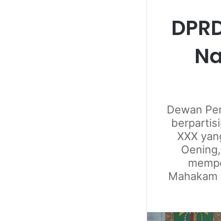
DPRD
Na
Dewan Per
berpartis
XXX yan
Oening,
memper
Mahakam B