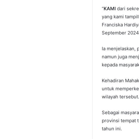
“
KAMI
dari sekre
yang kami tampil
Franciska Hardiy
September 2024
Ia menjelaskan,
namun juga menja
kepada masyarak
Kehadiran Mahaka
untuk memperkena
wilayah tersebut
Sebagai masyarak
provinsi tempat 
tahun ini.