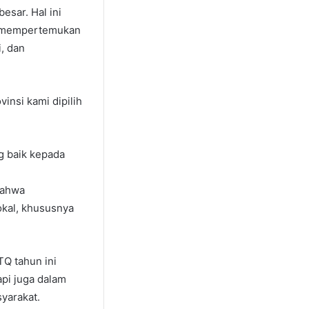
esar. Hal ini
ng mempertemukan
, dan
insi kami dipilih
g baik kepada
bahwa
okal, khususnya
Q tahun ini
api juga dalam
yarakat.