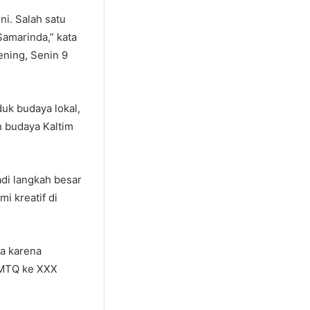
ni. Salah satu
Samarinda,” kata
ening, Senin 9
uk budaya lokal,
n budaya Kaltim
di langkah besar
i kreatif di
ia karena
n MTQ ke XXX