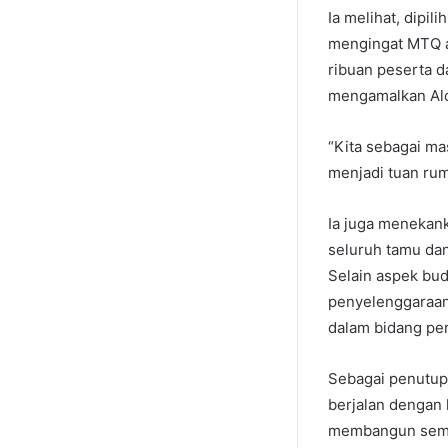
Ia melihat, dipi
mengingat MTQ a
ribuan peserta 
mengamalkan Al
“Kita sebagai ma
menjadi tuan rum
Ia juga menekan
seluruh tamu dan
Selain aspek bu
penyelenggaraan 
dalam bidang pe
Sebagai penutup
berjalan dengan 
membangun seman