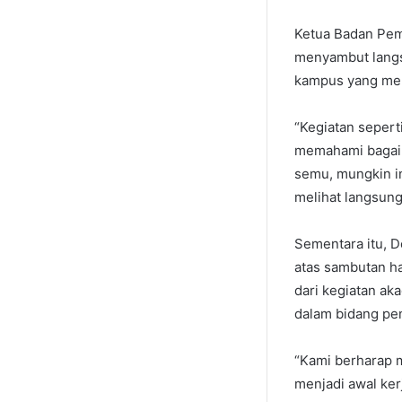
Ketua Badan Pem
menyambut langs
kampus yang menj
“Kegiatan seper
memahami bagaim
semu, mungkin ini
melihat langsung
Sementara itu, D
atas sambutan h
dari kegiatan a
dalam bidang pe
“Kami berharap m
menjadi awal ker