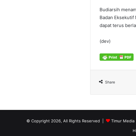
Budiarsih menam
Badan Eksekutif 
dapat terus berl
(dev)
Share
© Copyright 2026, All Rights Reserved |
Timur Media
H