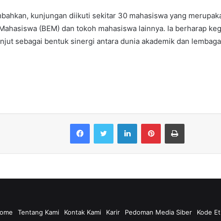
bahkan, kunjungan diikuti sekitar 30 mahasiswa yang merupak
Mahasiswa (BEM) dan tokoh mahasiswa lainnya. Ia berharap keg
anjut sebagai bentuk sinergi antara dunia akademik dan lembag
Facebook
Twitter
LinkedIn
Pinterest
Print
ome
Tentang Kami
Kontak Kami
Karir
Pedoman Media Siber
Kode Et