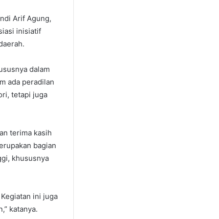
di Arif Agung,
i inisiatif
daerah.
hususnya dalam
m ada peradilan
i, tetapi juga
an terima kasih
merupakan bagian
ggi, khususnya
Kegiatan ini juga
,” katanya.