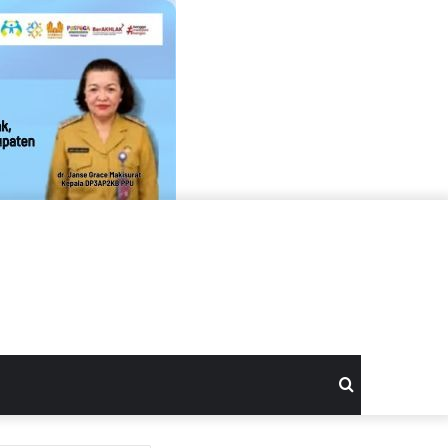
Search
for