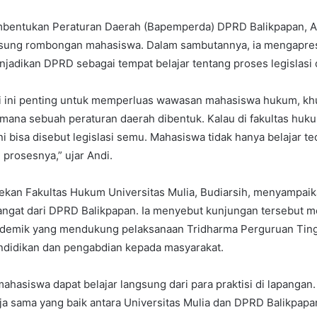
bentukan Peraturan Daerah (Bapemperda) DPRD Balikpapan, An
ung rombongan mahasiswa. Dalam sambutannya, ia mengapresias
adikan DPRD sebagai tempat belajar tentang proses legislasi 
ti ini penting untuk memperluas wawasan mahasiswa hukum, k
ana sebuah peraturan daerah dibentuk. Kalau di fakultas huku
 bisa disebut legislasi semu. Mahasiswa tidak hanya belajar teor
 prosesnya,” ujar Andi.
ekan Fakultas Hukum Universitas Mulia, Budiarsih, menyampaik
angat dari DPRD Balikpapan. Ia menyebut kunjungan tersebut 
kademik yang mendukung pelaksanaan Tridharma Perguruan Tin
ndidikan dan pengabdian kepada masyarakat.
ahasiswa dapat belajar langsung dari para praktisi di lapangan. 
ja sama yang baik antara Universitas Mulia dan DPRD Balikpapan