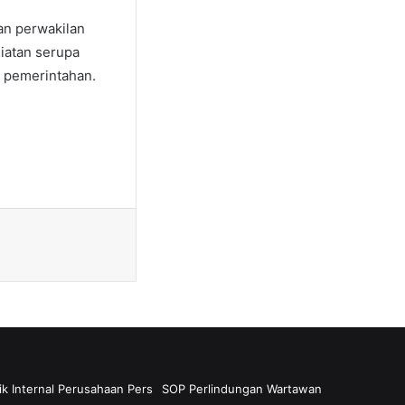
an perwakilan
iatan serupa
a pemerintahan.
ik Internal Perusahaan Pers
SOP Perlindungan Wartawan