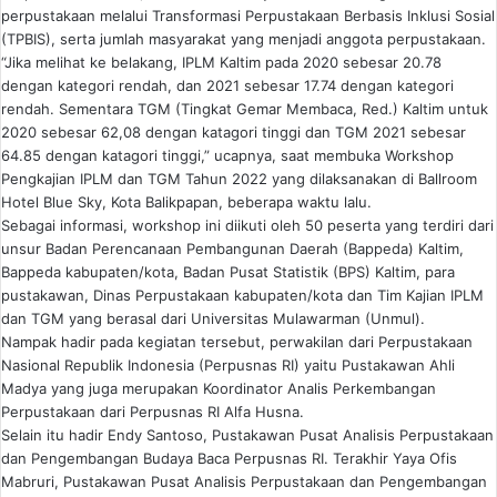
perpustakaan melalui Transformasi Perpustakaan Berbasis Inklusi Sosial
(TPBIS), serta jumlah masyarakat yang menjadi anggota perpustakaan.
“Jika melihat ke belakang, IPLM Kaltim pada 2020 sebesar 20.78
dengan kategori rendah, dan 2021 sebesar 17.74 dengan kategori
rendah. Sementara TGM (Tingkat Gemar Membaca, Red.) Kaltim untuk
2020 sebesar 62,08 dengan katagori tinggi dan TGM 2021 sebesar
64.85 dengan katagori tinggi,” ucapnya, saat membuka Workshop
Pengkajian IPLM dan TGM Tahun 2022 yang dilaksanakan di Ballroom
Hotel Blue Sky, Kota Balikpapan, beberapa waktu lalu.
Sebagai informasi, workshop ini diikuti oleh 50 peserta yang terdiri dari
unsur Badan Perencanaan Pembangunan Daerah (Bappeda) Kaltim,
Bappeda kabupaten/kota, Badan Pusat Statistik (BPS) Kaltim, para
pustakawan, Dinas Perpustakaan kabupaten/kota dan Tim Kajian IPLM
dan TGM yang berasal dari Universitas Mulawarman (Unmul).
Nampak hadir pada kegiatan tersebut, perwakilan dari Perpustakaan
Nasional Republik Indonesia (Perpusnas RI) yaitu Pustakawan Ahli
Madya yang juga merupakan Koordinator Analis Perkembangan
Perpustakaan dari Perpusnas RI Alfa Husna.
Selain itu hadir Endy Santoso, Pustakawan Pusat Analisis Perpustakaan
dan Pengembangan Budaya Baca Perpusnas RI. Terakhir Yaya Ofis
Mabruri, Pustakawan Pusat Analisis Perpustakaan dan Pengembangan