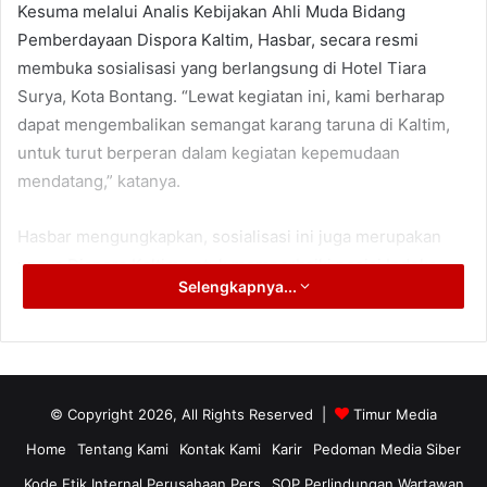
Kesuma melalui Analis Kebijakan Ahli Muda Bidang
Pemberdayaan Dispora Kaltim, Hasbar, secara resmi
membuka sosialisasi yang berlangsung di Hotel Tiara
Surya, Kota Bontang. “Lewat kegiatan ini, kami berharap
dapat mengembalikan semangat karang taruna di Kaltim,
untuk turut berperan dalam kegiatan kepemudaan
mendatang,” katanya.
Hasbar mengungkapkan, sosialisasi ini juga merupakan
upaya Dispora Kaltim untuk memperbaiki posisi Indeks
Selengkapnya...
Pembangunan Pemuda (IPP) yang terus dipacu. “Salah
satu cara untuk meningkatkan IPP ini ya dengan
meningkatkan peran serta pemuda dalam berbagai
kegiatan yang bisa berandil pada proses pembangunan,”
ujarnya.
© Copyright 2026, All Rights Reserved |
Timur Media
Home
Tentang Kami
Kontak Kami
Karir
Pedoman Media Siber
Sebagai informasi, sosialisasi ini dihadiri sejumlah
Kode Etik Internal Perusahaan Pers
SOP Perlindungan Wartawan