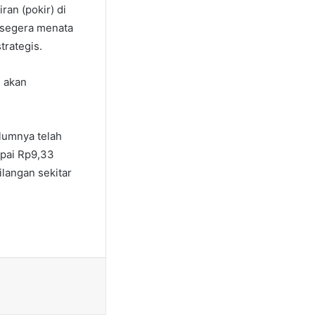
an (pokir) di
 segera menata
trategis.
n akan
lumnya telah
apai Rp9,33
langan sekitar