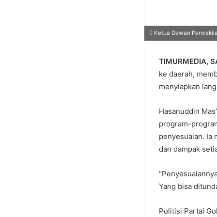
Ketua Dewan Perwakila
TIMURMEDIA, 
ke daerah, memb
menyiapkan lang
Hasanuddin Mas’
program-program 
penyesuaian. Ia 
dan dampak setia
“Penyesuaiannya 
Yang bisa ditund
Politisi Partai G