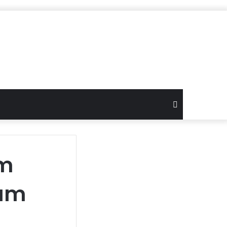
Search
for
im
ram