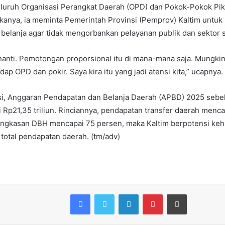
uruh Organisasi Perangkat Daerah (OPD) dan Pokok-Pokok Pikir
kanya, ia meminta Pemerintah Provinsi (Pemprov) Kaltim untuk
s belanja agar tidak mengorbankan pelayanan publik dan sektor s
 nanti. Pemotongan proporsional itu di mana-mana saja. Mungki
p OPD dan pokir. Saya kira itu yang jadi atensi kita,” ucapnya.
si, Anggaran Pendapatan dan Belanja Daerah (APBD) 2025 sebe
ai Rp21,35 triliun. Rinciannya, pendapatan transfer daerah menc
mangkasan DBH mencapai 75 persen, maka Kaltim berpotensi kehi
i total pendapatan daerah. (tm/adv)
Facebook
Twitter
LinkedIn
Pinterest
Print