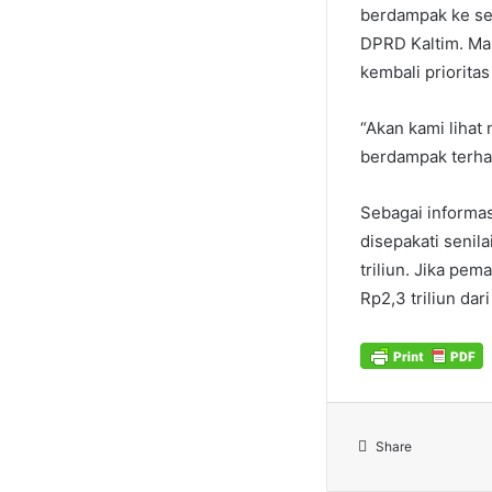
berdampak ke sel
DPRD Kaltim. Ma
kembali priorita
“Akan kami lihat
berdampak terhada
Sebagai informa
disepakati senil
triliun. Jika pe
Rp2,3 triliun dar
Share