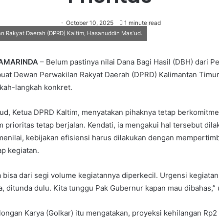
October 10, 2025
1 minute read
n Rakyat Daerah (DPRD) Kaltim, Hasanuddin Mas'ud.
SAMARINDA
– Belum pastinya nilai Dana Bagi Hasil (DBH) dari P
uat Dewan Perwakilan Rakyat Daerah (DPRD) Kalimantan Timur 
kah-langkah konkret.
ud, Ketua DPRD Kaltim, menyatakan pihaknya tetap berkomitm
prioritas tetap berjalan. Kendati, ia mengakui hal tersebut di
menilai, kebijakan efisiensi harus dilakukan dengan memperti
p kegiatan.
bisa dari segi volume kegiatannya diperkecil. Urgensi kegiatan 
a, ditunda dulu. Kita tunggu Pak Gubernur kapan mau dibahas,”
olongan Karya (Golkar) itu mengatakan, proyeksi kehilangan Rp2 