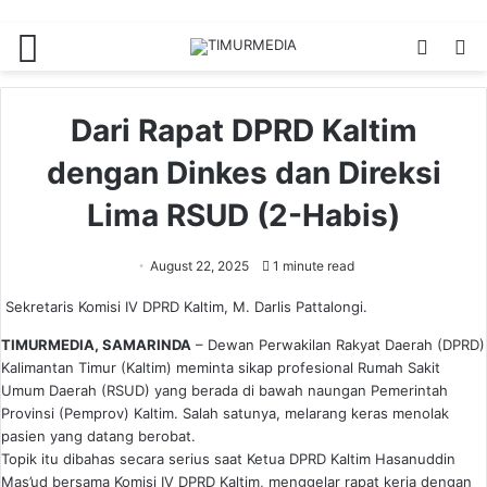
Menu
Switch
S
skin
fo
Dari Rapat DPRD Kaltim
dengan Dinkes dan Direksi
Lima RSUD (2-Habis)
August 22, 2025
1 minute read
Sekretaris Komisi IV DPRD Kaltim, M. Darlis Pattalongi.
TIMURMEDIA, SAMARINDA
– Dewan Perwakilan Rakyat Daerah (DPRD)
Kalimantan Timur (Kaltim) meminta sikap profesional Rumah Sakit
Umum Daerah (RSUD) yang berada di bawah naungan Pemerintah
Provinsi (Pemprov) Kaltim. Salah satunya, melarang keras menolak
pasien yang datang berobat.
Topik itu dibahas secara serius saat Ketua DPRD Kaltim Hasanuddin
Mas’ud bersama Komisi IV DPRD Kaltim, menggelar rapat kerja dengan