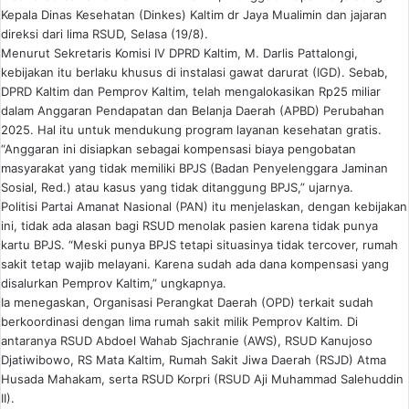
Kepala Dinas Kesehatan (Dinkes) Kaltim dr Jaya Mualimin dan jajaran
direksi dari lima RSUD, Selasa (19/8).
Menurut Sekretaris Komisi IV DPRD Kaltim, M. Darlis Pattalongi,
kebijakan itu berlaku khusus di instalasi gawat darurat (IGD). Sebab,
DPRD Kaltim dan Pemprov Kaltim, telah mengalokasikan Rp25 miliar
dalam Anggaran Pendapatan dan Belanja Daerah (APBD) Perubahan
2025. Hal itu untuk mendukung program layanan kesehatan gratis.
“Anggaran ini disiapkan sebagai kompensasi biaya pengobatan
masyarakat yang tidak memiliki BPJS (Badan Penyelenggara Jaminan
Sosial, Red.) atau kasus yang tidak ditanggung BPJS,” ujarnya.
Politisi Partai Amanat Nasional (PAN) itu menjelaskan, dengan kebijakan
ini, tidak ada alasan bagi RSUD menolak pasien karena tidak punya
kartu BPJS. “Meski punya BPJS tetapi situasinya tidak tercover, rumah
sakit tetap wajib melayani. Karena sudah ada dana kompensasi yang
disalurkan Pemprov Kaltim,” ungkapnya.
Ia menegaskan, Organisasi Perangkat Daerah (OPD) terkait sudah
berkoordinasi dengan lima rumah sakit milik Pemprov Kaltim. Di
antaranya RSUD Abdoel Wahab Sjachranie (AWS), RSUD Kanujoso
Djatiwibowo, RS Mata Kaltim, Rumah Sakit Jiwa Daerah (RSJD) Atma
Husada Mahakam, serta RSUD Korpri (RSUD Aji Muhammad Salehuddin
II).