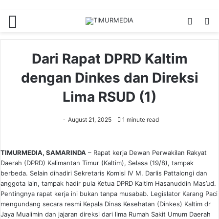
Menu
Switch
S
skin
fo
Dari Rapat DPRD Kaltim
dengan Dinkes dan Direksi
Lima RSUD (1)
August 21, 2025
1 minute read
TIMURMEDIA, SAMARINDA
– Rapat kerja Dewan Perwakilan Rakyat
Daerah (DPRD) Kalimantan Timur (Kaltim), Selasa (19/8), tampak
berbeda. Selain dihadiri Sekretaris Komisi IV M. Darlis Pattalongi dan
anggota lain, tampak hadir pula Ketua DPRD Kaltim Hasanuddin Mas’ud.
Pentingnya rapat kerja ini bukan tanpa musabab. Legislator Karang Paci
mengundang secara resmi Kepala Dinas Kesehatan (Dinkes) Kaltim dr
Jaya Mualimin dan jajaran direksi dari lima Rumah Sakit Umum Daerah