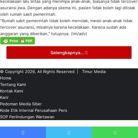
kecelakaan lalu lintas yang menimpa anak-anak, biasanya tidak tercover
asuransi jiwa. Dengan adanya skema ini, pasien tidak boleh lagi ditolak
oleh rumah sakit pemerintah.
“Rumah sakit pemerintah tidak boleh menolak, meski anak-anak tidak
tercover asuransi, misalnya karena kecelakaan. Karena sudah ada
anggaran yang diberikan,” tutupnya. (tm/adv)
Selengkapnya...
© Copyright 2026, All Rights Reserved |
Timur Media
Home
Tentang Kami
Kontak Kami
Karir
Pedoman Media Siber
Kode Etik Internal Perusahaan Pers
SOP Perlindungan Wartawan
Back