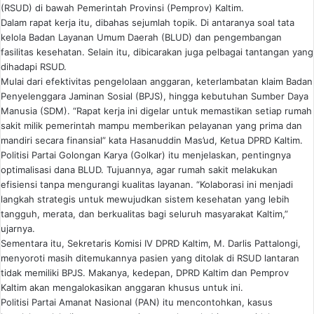
(RSUD) di bawah Pemerintah Provinsi (Pemprov) Kaltim.
Dalam rapat kerja itu, dibahas sejumlah topik. Di antaranya soal tata
kelola Badan Layanan Umum Daerah (BLUD) dan pengembangan
fasilitas kesehatan. Selain itu, dibicarakan juga pelbagai tantangan yang
dihadapi RSUD.
Mulai dari efektivitas pengelolaan anggaran, keterlambatan klaim Badan
Penyelenggara Jaminan Sosial (BPJS), hingga kebutuhan Sumber Daya
Manusia (SDM). “Rapat kerja ini digelar untuk memastikan setiap rumah
sakit milik pemerintah mampu memberikan pelayanan yang prima dan
mandiri secara finansial” kata Hasanuddin Mas’ud, Ketua DPRD Kaltim.
Politisi Partai Golongan Karya (Golkar) itu menjelaskan, pentingnya
optimalisasi dana BLUD. Tujuannya, agar rumah sakit melakukan
efisiensi tanpa mengurangi kualitas layanan. “Kolaborasi ini menjadi
langkah strategis untuk mewujudkan sistem kesehatan yang lebih
tangguh, merata, dan berkualitas bagi seluruh masyarakat Kaltim,”
ujarnya.
Sementara itu, Sekretaris Komisi IV DPRD Kaltim, M. Darlis Pattalongi,
menyoroti masih ditemukannya pasien yang ditolak di RSUD lantaran
tidak memiliki BPJS. Makanya, kedepan, DPRD Kaltim dan Pemprov
Kaltim akan mengalokasikan anggaran khusus untuk ini.
Politisi Partai Amanat Nasional (PAN) itu mencontohkan, kasus