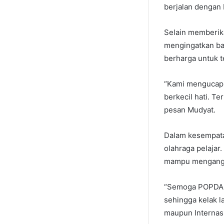
berjalan dengan b
Selain memberika
mengingatkan bah
berharga untuk t
“Kami mengucapka
berkecil hati. T
pesan Mudyat.
Dalam kesempata
olahraga pelajar
mampu mengangk
“Semoga POPDA K
sehingga kelak l
maupun Internasi