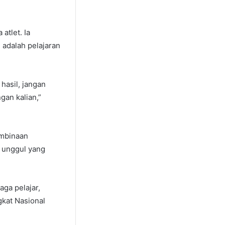
atlet. Ia
 adalah pelajaran
hasil, jangan
gan kalian,”
embinaan
t unggul yang
ga pelajar,
gkat Nasional