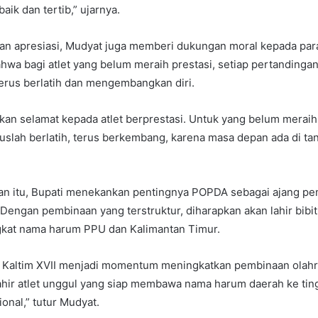
aik dan tertib,” ujarnya.
n apresiasi, Mudyat juga memberi dukungan moral kepada para 
wa bagi atlet yang belum meraih prestasi, setiap pertandingan
erus berlatih dan mengembangkan diri.
n selamat kepada atlet berprestasi. Untuk yang belum meraih 
eruslah berlatih, terus berkembang, karena masa depan ada di tan
n itu, Bupati menekankan pentingnya POPDA sebagai ajang p
. Dengan pembinaan yang terstruktur, diharapkan akan lahir bibi
at nama harum PPU dan Kalimantan Timur.
altim XVII menjadi momentum meningkatkan pembinaan olahra
ahir atlet unggul yang siap membawa nama harum daerah ke tin
onal,” tutur Mudyat.