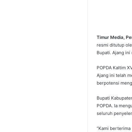
Timur Media, P
resmi ditutup ol
Bupati. Ajang in
POPDA Kaltim XV
Ajang ini telah 
berpotensi meng
Bupati Kabupate
POPDA. Ia menguca
seluruh penyele
“Kami berterima