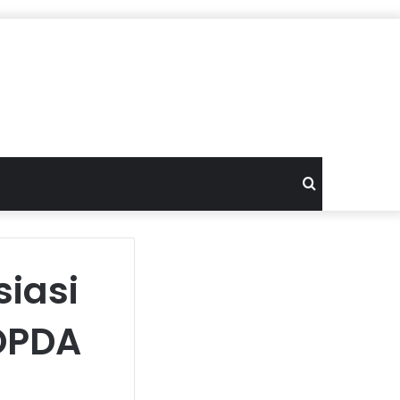
Search
for
iasi
POPDA