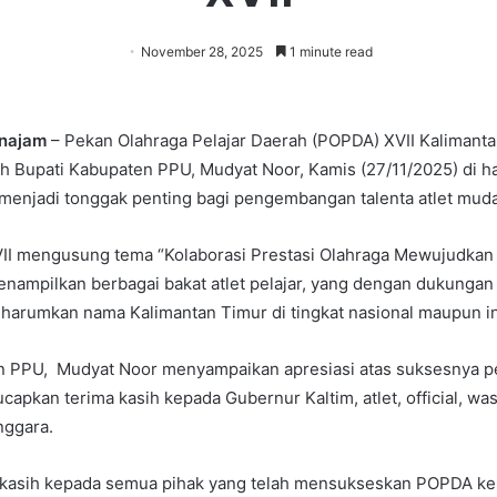
November 28, 2025
1 minute read
enajam
– Pekan Olahraga Pelajar Daerah (POPDA) XVII Kalimant
eh Bupati Kabupaten PPU, Mudyat Noor, Kamis (27/11/2025) di 
i menjadi tonggak penting bagi pengembangan talenta atlet muda
II mengusung tema “Kolaborasi Prestasi Olahraga Mewujudkan
menampilkan berbagai bakat atlet pelajar, yang dengan dukungan 
harumkan nama Kalimantan Timur di tingkat nasional maupun in
n PPU, Mudyat Noor menyampaikan apresiasi atas suksesnya p
pkan terima kasih kepada Gubernur Kaltim, atlet, official, wasit
nggara.
 kasih kepada semua pihak yang telah mensukseskan POPDA ke