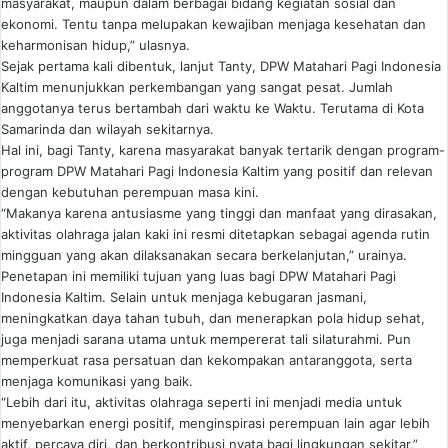
masyarakat, maupun dalam berbagai bidang kegiatan sosial dan
ekonomi. Tentu tanpa melupakan kewajiban menjaga kesehatan dan
keharmonisan hidup,” ulasnya.
Sejak pertama kali dibentuk, lanjut Tanty, DPW Matahari Pagi Indonesia
Kaltim menunjukkan perkembangan yang sangat pesat. Jumlah
anggotanya terus bertambah dari waktu ke Waktu. Terutama di Kota
Samarinda dan wilayah sekitarnya.
Hal ini, bagi Tanty, karena masyarakat banyak tertarik dengan program-
program DPW Matahari Pagi Indonesia Kaltim yang positif dan relevan
dengan kebutuhan perempuan masa kini.
“Makanya karena antusiasme yang tinggi dan manfaat yang dirasakan,
aktivitas olahraga jalan kaki ini resmi ditetapkan sebagai agenda rutin
mingguan yang akan dilaksanakan secara berkelanjutan,” urainya.
Penetapan ini memiliki tujuan yang luas bagi DPW Matahari Pagi
Indonesia Kaltim. Selain untuk menjaga kebugaran jasmani,
meningkatkan daya tahan tubuh, dan menerapkan pola hidup sehat,
juga menjadi sarana utama untuk mempererat tali silaturahmi. Pun
memperkuat rasa persatuan dan kekompakan antaranggota, serta
menjaga komunikasi yang baik.
“Lebih dari itu, aktivitas olahraga seperti ini menjadi media untuk
menyebarkan energi positif, menginspirasi perempuan lain agar lebih
aktif, percaya diri, dan berkontribusi nyata bagi lingkungan sekitar,”