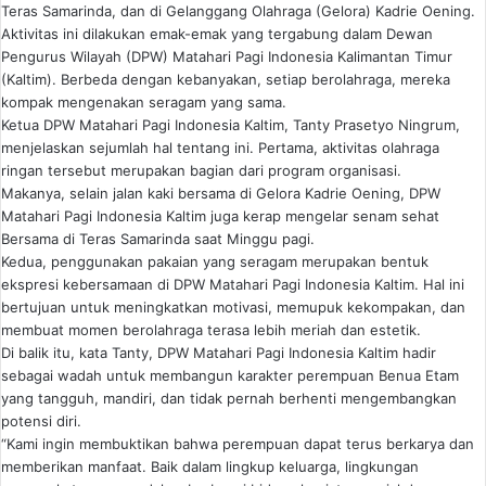
Teras Samarinda, dan di Gelanggang Olahraga (Gelora) Kadrie Oening.
Aktivitas ini dilakukan emak-emak yang tergabung dalam Dewan
Pengurus Wilayah (DPW) Matahari Pagi Indonesia Kalimantan Timur
(Kaltim). Berbeda dengan kebanyakan, setiap berolahraga, mereka
kompak mengenakan seragam yang sama.
Ketua DPW Matahari Pagi Indonesia Kaltim, Tanty Prasetyo Ningrum,
menjelaskan sejumlah hal tentang ini. Pertama, aktivitas olahraga
ringan tersebut merupakan bagian dari program organisasi.
Makanya, selain jalan kaki bersama di Gelora Kadrie Oening, DPW
Matahari Pagi Indonesia Kaltim juga kerap mengelar senam sehat
Bersama di Teras Samarinda saat Minggu pagi.
Kedua, penggunakan pakaian yang seragam merupakan bentuk
ekspresi kebersamaan di DPW Matahari Pagi Indonesia Kaltim. Hal ini
bertujuan untuk meningkatkan motivasi, memupuk kekompakan, dan
membuat momen berolahraga terasa lebih meriah dan estetik.
Di balik itu, kata Tanty, DPW Matahari Pagi Indonesia Kaltim hadir
sebagai wadah untuk membangun karakter perempuan Benua Etam
yang tangguh, mandiri, dan tidak pernah berhenti mengembangkan
potensi diri.
“Kami ingin membuktikan bahwa perempuan dapat terus berkarya dan
memberikan manfaat. Baik dalam lingkup keluarga, lingkungan