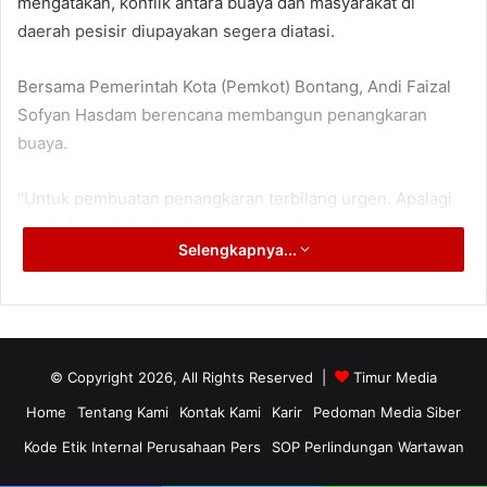
mengatakan, konflik antara buaya dan masyarakat di
daerah pesisir diupayakan segera diatasi.
Bersama Pemerintah Kota (Pemkot) Bontang, Andi Faizal
Sofyan Hasdam berencana membangun penangkaran
buaya.
“Untuk pembuatan penangkaran terbilang urgen. Apalagi
sudah banyak korban,” ujarnya, saat diwawancara.
Selengkapnya...
Politisi Partai Golongan Karya (Golkar) ini menyatakan,
konflik ini trjadi karna habitat asli buaya tergerus dan
hilang. Akibatnya, reptil berdarah dingin itu mencari habitat
baru yang tak jauh dari pemukiman masyarakat pesisir.
© Copyright 2026, All Rights Reserved |
Timur Media
“Kami akan dorong pembangunan penangkaran buaya itu,”
Home
Tentang Kami
Kontak Kami
Karir
Pedoman Media Siber
tegasnya.
Kode Etik Internal Perusahaan Pers
SOP Perlindungan Wartawan
Andi Faizal Sofyan Hasdam menjelaskan, wacana