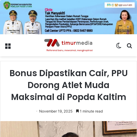
Menu
Switch
S
skin
fo
Bonus Dipastikan Cair, PPU
Dorong Atlet Muda
Maksimal di Popda Kaltim
November 19, 2025
1 minute read