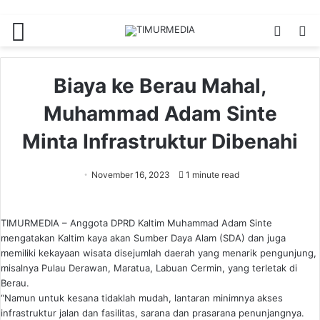
Menu
Switch
S
skin
fo
Biaya ke Berau Mahal,
Muhammad Adam Sinte
Minta Infrastruktur Dibenahi
November 16, 2023
1 minute read
TIMURMEDIA – Anggota DPRD Kaltim Muhammad Adam Sinte
mengatakan Kaltim kaya akan Sumber Daya Alam (SDA) dan juga
memiliki kekayaan wisata disejumlah daerah yang menarik pengunjung,
misalnya Pulau Derawan, Maratua, Labuan Cermin, yang terletak di
Berau.
“Namun untuk kesana tidaklah mudah, lantaran minimnya akses
infrastruktur jalan dan fasilitas, sarana dan prasarana penunjangnya.