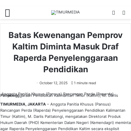
Menu
Switch
S
skin
fo
Batas Kewenangan Pemprov
Kaltim Diminta Masuk Draf
Raperda Penyelenggaraan
Pendidikan
October 12, 2025
1 minute read
Anggota Panitia Khusus (Pansus) Rancangan Perda (Raperda)
Penyelenggaraan Pendidikan Kalimantan Timur (Kaltim), M. Darlis Pattalongi.
TIMURMEDIA, JAKARTA
– Anggota Panitia Khusus (Pansus)
Rancangan Perda (Raperda) Penyelenggaraan Pendidikan Kalimantan
Timur (Kaltim), M. Darlis Pattalongi, mengatakan Direktorat Produk
Hukum Daerah (PHD) Kementerian Dalam Negeri (Kemendagri) meminta
agar Raperda Penyelenggaraan Pendidikan Kaltim secara eksplisit