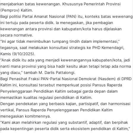
menjabarkan batas kewenangan. Khususnya Pemerintah Provinsi
(Pemprov) Kaltim.
Bagi politisi Partai Amanat Nasional (PAN) itu, konteks batas wewenang
ini tertuju pada peserta didik. Ia menegaskan, jika pembagian
kewenangan antara provinsi dan kabupaten/kota harus dijelaskan
secara normative.
“Ini agar tidak menimbulkan tumpang tindih dalam implementasi,”
tegasnya, saat melakukan konsultasi strategis ke PHD Kemendagri,
Kamis (9/10/2025).
“Anak didik itu ada yang menjadi kewenangannya kabupaten/kota, jadi
nanti mana provinsi yang bisa hadir kesitu akan tetapi tetap ada norma
yang diacu,” tambah M. Darlis Pattalongi.
Bagi Penasihat Fraksi PAN-Partai Nasional Demokrat (Nasdem) di DPRD
Kaltim ini, konsultasi tersebut memperkuat posisi Pansus Raperda
Penyelenggaraan Pendidikan Kaltim sebagai garda depan dalam
memastikan kualitas regulasi pendidikan di Kaltim.
Dengan pendekatan yang berbasis kajian, partisipatif, dan harmonisasi
vertikal, Pansus Raperda Penyelenggaraan Pendidikan Kaltim
menegaskan komitmennya.
“Kami akan melahirkan regulasi yang substantif, adaptif, dan berpihak
pada kepentingan peserta didik serta ekosistem pendidikan di Kaltim,”