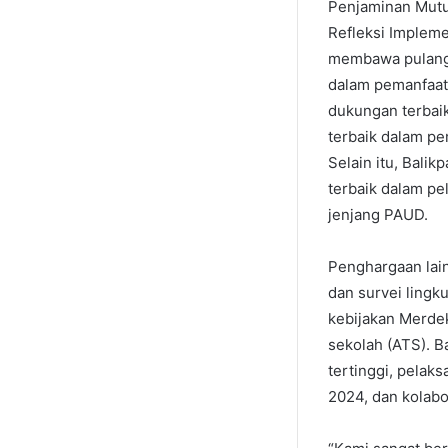
Penjaminan Mutu
Refleksi Impleme
membawa pulang p
dalam pemanfaata
dukungan terbaik
terbaik dalam pe
Selain itu, Bal
terbaik dalam pe
jenjang PAUD.
Penghargaan lai
dan survei lingk
kebijakan Merdek
sekolah (ATS). B
tertinggi, pelak
2024, dan kolabo