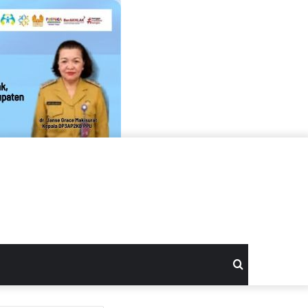
Search
for