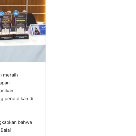
n meraih
papan
adikan
ng pendidikan di
ngkapkan bahwa
Balai