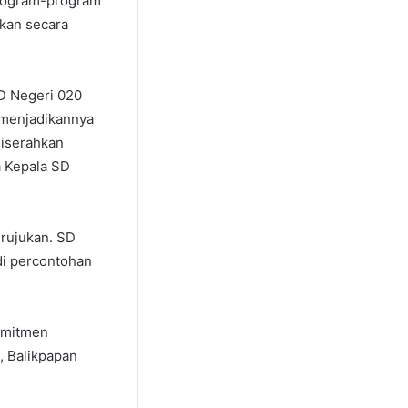
 program-program
kan secara
SD Negeri 020
 menjadikannya
diserahkan
a Kepala SD
 rujukan. SD
di percontohan
omitmen
, Balikpapan