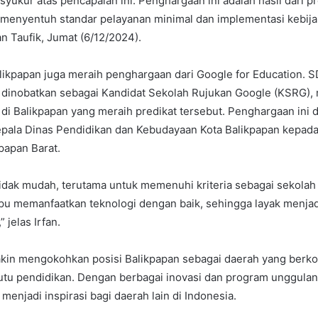
syukur atas pencapaian ini. Penghargaan ini adalah hasil dari
 menyentuh standar pelayanan minimal dan implementasi kebija
fan Taufik, Jumat (6/12/2024).
alikpapan juga meraih penghargaan dari Google for Education. 
t dinobatkan sebagai Kandidat Sekolah Rujukan Google (KSRG),
di Balikpapan yang meraih predikat tersebut. Penghargaan ini 
epala Dinas Pendidikan dan Kebudayaan Kota Balikpapan kepad
papan Barat.
tidak mudah, terutama untuk memenuhi kriteria sebagai sekolah
u memanfaatkan teknologi dengan baik, sehingga layak menja
” jelas Irfan.
makin mengokohkan posisi Balikpapan sebagai daerah yang berk
tu pendidikan. Dengan berbagai inovasi dan program unggulan
menjadi inspirasi bagi daerah lain di Indonesia.