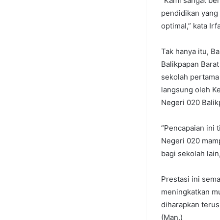
“Kami sangat ber
pendidikan yang
optimal,” kata Ir
Tak hanya itu, B
Balikpapan Bara
sekolah pertama 
langsung oleh K
Negeri 020 Balik
“Pencapaian ini 
Negeri 020 mamp
bagi sekolah lain,
Prestasi ini se
meningkatkan mu
diharapkan terus 
(Man,)