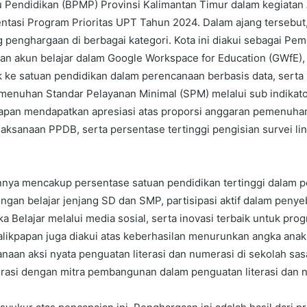
 Pendidikan (BPMP) Provinsi Kalimantan Timur dalam kegiatan 
ntasi Program Prioritas UPT Tahun 2024. Dalam ajang tersebut
enghargaan di berbagai kategori. Kota ini diakui sebagai Pem
n akun belajar dalam Google Workspace for Education (GWfE),
 ke satuan pendidikan dalam perencanaan berbasis data, serta
menuhan Standar Pelayanan Minimal (SPM) melalui sub indikator
ikpapan mendapatkan apresiasi atas proporsi anggaran pemenuh
laksanaan PPDB, serta persentase tertinggi pengisian survei li
nnya mencakup persentase satuan pendidikan tertinggi dalam 
ungan belajar jenjang SD dan SMP, partisipasi aktif dalam penye
a Belajar melalui media sosial, serta inovasi terbaik untuk pro
alikpapan juga diakui atas keberhasilan menurunkan angka anak
sanaan aksi nyata penguatan literasi dan numerasi di sekolah sas
rasi dengan mitra pembangunan dalam penguatan literasi dan 