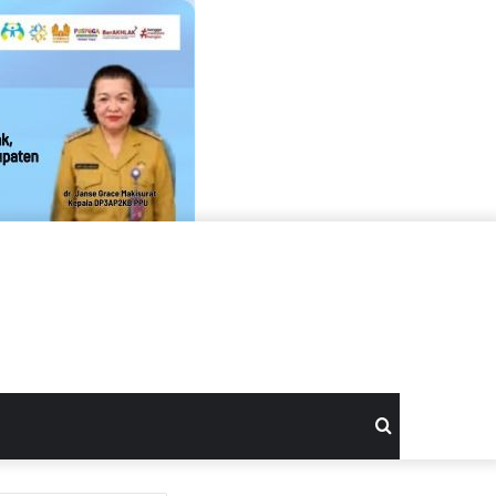
Search
for