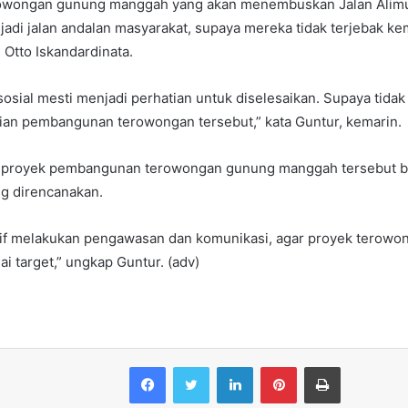
rowongan gunung manggah yang akan menembuskan Jalan Alimu
adi jalan andalan masyarakat, supaya mereka tidak terjebak k
n Otto Iskandardinata.
sosial mesti menjadi perhatian untuk diselesaikan. Supaya tidak
ian pembangunan terowongan tersebut,” kata Guntur, kemarin.
 proyek pembangunan terowongan gunung manggah tersebut bi
ng direncanakan.
sif melakukan pengawasan dan komunikasi, agar proyek terowo
ai target,” ungkap Guntur. (adv)
Facebook
Twitter
LinkedIn
Pinterest
Print