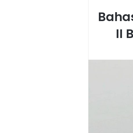
Baha
II