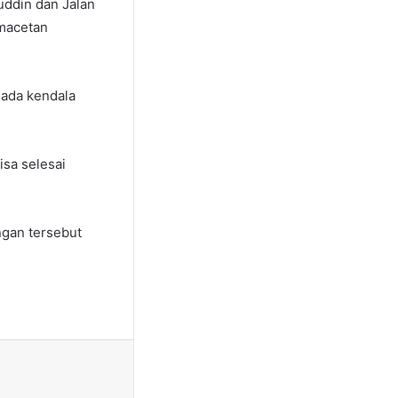
ddin dan Jalan
emacetan
 ada kendala
sa selesai
ngan tersebut