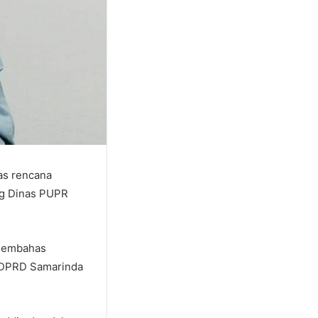
as rencana
g Dinas PUPR
 membahas
I DPRD Samarinda