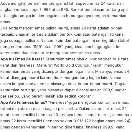
Anda mungkin pernah mendengar istilah seperti emas 24 karat dan
angka fineness seperti 999 atau 995. Berikut penjelasan tentang apa
arti angka-angka ini dan bagaimana hubungannya dengan kemurnian
emas.
Jika Anda mencari emas paling murni, emas 24 karat adalah pilihan
terbaik. Emas ini tersedia dalam bentuk koin atau batangan (dikenal
juga sebagai bullion). Namun, koin dan batangan ini sering diberi label
dengan fineness “999” atau “995”, yang bisa membingungkan. Ini
karena ada dua cara untuk mengukur kemurnian emas.
Apa Itu Emas 24 Karat?
Kemurnian emas bisa diukur dengan dua cara:
karat dan fineness. Menurut World Gold Council, “karat” mengukur
kemurnian emas yang dicampur dengan logam lain. Misalnya, emas 24
karat dianggap murni karena tidak mengandung logam lain. Namun,
dalam kenyataannya, emas biasanya tidak benar-benar murni. Tingkat
kemurnian tertinggi yang biasanya dapat dicapai adalah 999,9 bagian
per seribu, yang berarti masih ada sedikit kotoran.
Apa Arti Fineness Emas?
“Fineness” juga mengukur kemurnian emas,
tetapi dinyatakan dalam bagian per seribu. Dalam sistem ini, emas 24
karat akan memiliki fineness 1.0 (artinya benar-benar murni), sementara
emas 22 karat memiliki fineness sekitar 0.916 (22 bagian emas dari 24).
Emas dengan kemurnian ini sering diberi label fineness 999,9, yang