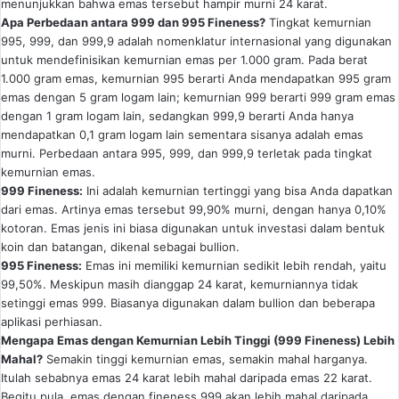
menunjukkan bahwa emas tersebut hampir murni 24 karat.
Apa Perbedaan antara 999 dan 995 Fineness?
Tingkat kemurnian
995, 999, dan 999,9 adalah nomenklatur internasional yang digunakan
untuk mendefinisikan kemurnian emas per 1.000 gram. Pada berat
1.000 gram emas, kemurnian 995 berarti Anda mendapatkan 995 gram
emas dengan 5 gram logam lain; kemurnian 999 berarti 999 gram emas
dengan 1 gram logam lain, sedangkan 999,9 berarti Anda hanya
mendapatkan 0,1 gram logam lain sementara sisanya adalah emas
murni. Perbedaan antara 995, 999, dan 999,9 terletak pada tingkat
kemurnian emas.
999 Fineness:
Ini adalah kemurnian tertinggi yang bisa Anda dapatkan
dari emas. Artinya emas tersebut 99,90% murni, dengan hanya 0,10%
kotoran. Emas jenis ini biasa digunakan untuk investasi dalam bentuk
koin dan batangan, dikenal sebagai bullion.
995 Fineness:
Emas ini memiliki kemurnian sedikit lebih rendah, yaitu
99,50%. Meskipun masih dianggap 24 karat, kemurniannya tidak
setinggi emas 999. Biasanya digunakan dalam bullion dan beberapa
aplikasi perhiasan.
Mengapa Emas dengan Kemurnian Lebih Tinggi (999 Fineness) Lebih
Mahal?
Semakin tinggi kemurnian emas, semakin mahal harganya.
Itulah sebabnya emas 24 karat lebih mahal daripada emas 22 karat.
Begitu pula, emas dengan fineness 999 akan lebih mahal daripada