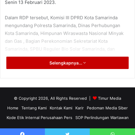
Senin 13 Februari 2023.
Dalam RDP tersebut, Komisi III DPRD Kota Samarinda
mengundang Polresta Samarinda, Dinas Perhubungan
Kota Samarinda, Himpunan Wiraswasta Nasional Minyak
dan Gas , Bagian Perekonomian Sekretariat Kota
Samarinda, SPBU Reguler Bio Solar Samarinda, dan
Pertamina.
Selengkapnya...
“Kami terima informasi dari sejumlah masyarakat, antrean
truk masih terjadi di beberapa lokasi SPBU,” kata Ketua
Komisi III DPRD Kota Samarinda, Angkasa Jaya Djoerani.
“Padahal sudah ada kebijakan penggunaan fuel card saat
© Copyright 2026, All Rights Reserved |
Timur Media
pengisian BBM di SPBU. Namun ternyata, ada beberapa
Home
Tentang Kami
Kontak Kami
Karir
Pedoman Media Siber
kendala penerapan fuel card di lapangan,” timpalnya,
Kode Etik Internal Perusahaan Pers
SOP Perlindungan Wartawan
kemarin.
Bahkan saat RDP, kata Angkasa Jaya Djoerani, berdasarkan