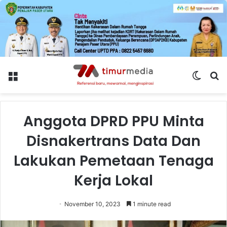
Menu
Switch
S
skin
fo
Anggota DPRD PPU Minta
Disnakertrans Data Dan
Lakukan Pemetaan Tenaga
Kerja Lokal
November 10, 2023
1 minute read