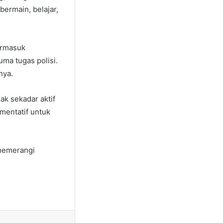
bermain, belajar,
ermasuk
uma tugas polisi.
nya.
ak sekadar aktif
mentatif untuk
 memerangi