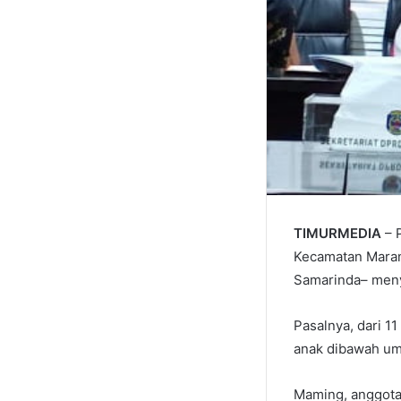
TIMURMEDIA
– 
Kecamatan Marang
Samarinda– meny
Pasalnya, dari 1
anak dibawah umu
Maming, anggota