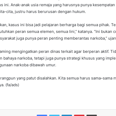
sus ini. Anak-anak usia remaja yang harusnya punya kesempatan 
ta-cita, justru harus berurusan dengan hukum.
n, kasus ini bisa jadi pelajaran berharga bagi semua pihak. T
utuhkan peran semua elemen, semua lini,” katanya. “Ini bukan c
syarakat juga punya peran penting memberantas narkoba,” ujar
aming mengingatkan peran dinas terkait agar berperan aktif. Tid
n bahaya narkoba, tetapi juga punya strategi khusus yang imple
gunaan narkoba dibawah umur.
 orangpun yang patut disalahkan. Kita semua harus sama–sama
a. (fa/ads)
Facebook
Twitter
LinkedIn
Pinterest
Print