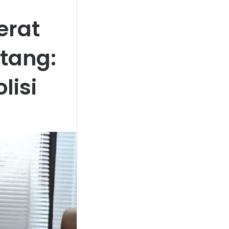
erat
ntang:
lisi