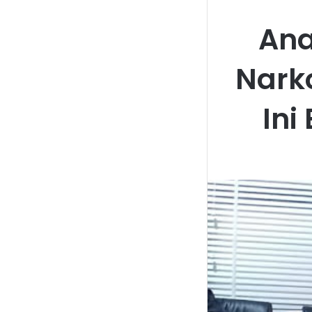
Ana
Narko
Ini