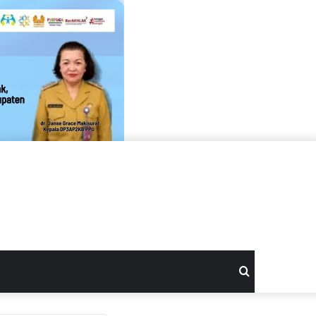
Search
for