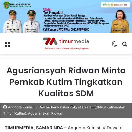
Menu
Switch
S
skin
fo
Agusriansyah Ridwan Minta
Pemkab Kutim Tingkatkan
Kualitas SDM
October 2, 2025
1 minute read
Anggota Komisi IV Dewan Perwakilan Rakyat Daerah (DPRD) Kalimantan
Timur (Kaltim), Agusriansyah Ridwan.
TIMURMEDIA, SAMARINDA
– Anggota Komisi IV Dewan