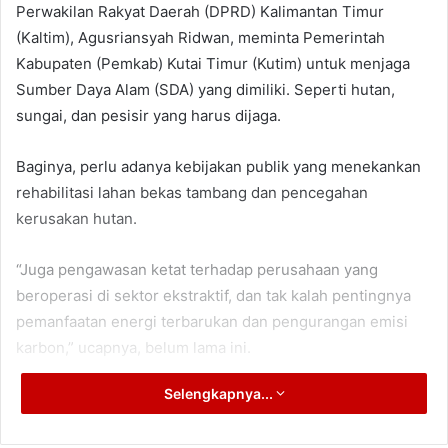
Perwakilan Rakyat Daerah (DPRD) Kalimantan Timur
(Kaltim), Agusriansyah Ridwan, meminta Pemerintah
Kabupaten (Pemkab) Kutai Timur (Kutim) untuk menjaga
Sumber Daya Alam (SDA) yang dimiliki. Seperti hutan,
sungai, dan pesisir yang harus dijaga.
Baginya, perlu adanya kebijakan publik yang menekankan
rehabilitasi lahan bekas tambang dan pencegahan
kerusakan hutan.
“Juga pengawasan ketat terhadap perusahaan yang
beroperasi di sektor ekstraktif, dan tak kalah pentingnya
pemanfaatan energi terbarukan dan pengurangan emisi
karbon,” ucapnya, belum lama ini.
Selengkapnya...
Politisi Partai Keadilan Sejahtera (PKS) itu mengingatkan,
pembangunan jangan sampai mengorbankan