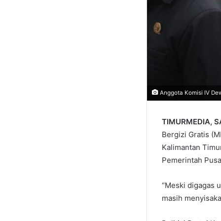
Anggota Komisi IV Dew
TIMURMEDIA, 
Bergizi Gratis 
Kalimantan Timur
Pemerintah Pusat
“Meski digagas u
masih menyisakan