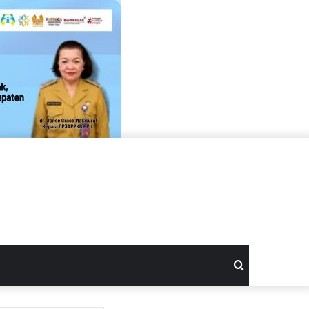
Search
for