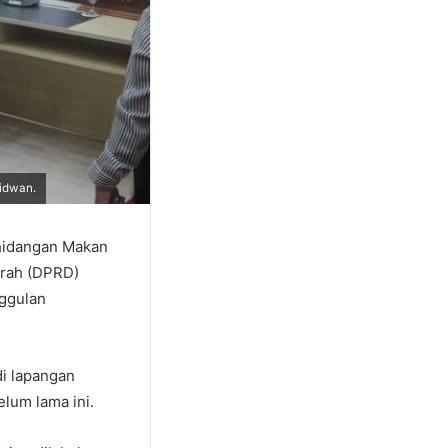
Ridwan.
 hidangan Makan
erah (DPRD)
nggulan
di lapangan
elum lama ini.