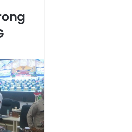
rong
G