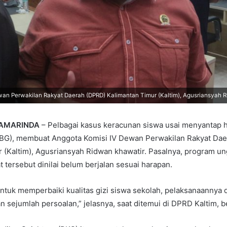
an Perwakilan Rakyat Daerah (DPRD) Kalimantan Timur (Kaltim), Agusriansyah 
SAMARINDA
– Pelbagai kasus keracunan siswa usai menyantap
(MBG), membuat Anggota Komisi IV Dewan Perwakilan Rakyat Da
 (Kaltim), Agusriansyah Ridwan khawatir. Pasalnya, program u
 tersebut dinilai belum berjalan sesuai harapan.
ntuk memperbaiki kualitas gizi siswa sekolah, pelaksanaannya 
 sejumlah persoalan,” jelasnya, saat ditemui di DPRD Kaltim, b