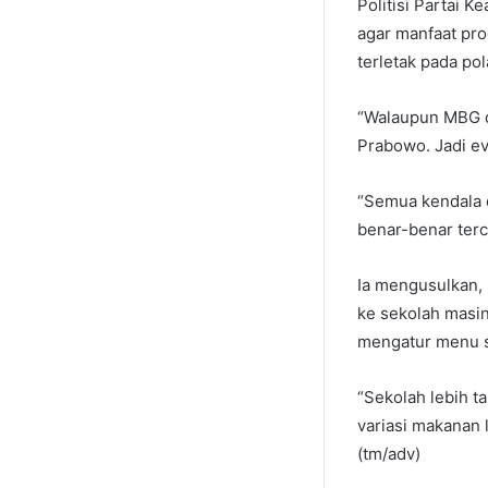
Politisi Partai 
agar manfaat pro
terletak pada po
“Walaupun MBG di
Prabowo. Jadi ev
“Semua kendala d
benar-benar terca
Ia mengusulkan, 
ke sekolah masin
mengatur menu s
“Sekolah lebih ta
variasi makanan 
(tm/adv)