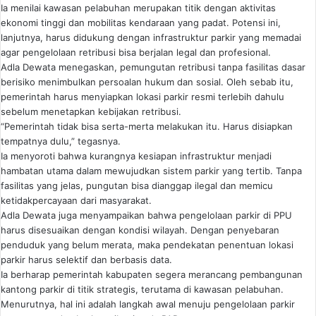
Ia menilai kawasan pelabuhan merupakan titik dengan aktivitas
ekonomi tinggi dan mobilitas kendaraan yang padat. Potensi ini,
lanjutnya, harus didukung dengan infrastruktur parkir yang memadai
agar pengelolaan retribusi bisa berjalan legal dan profesional.
Adla Dewata menegaskan, pemungutan retribusi tanpa fasilitas dasar
berisiko menimbulkan persoalan hukum dan sosial. Oleh sebab itu,
pemerintah harus menyiapkan lokasi parkir resmi terlebih dahulu
sebelum menetapkan kebijakan retribusi.
“Pemerintah tidak bisa serta-merta melakukan itu. Harus disiapkan
tempatnya dulu,” tegasnya.
Ia menyoroti bahwa kurangnya kesiapan infrastruktur menjadi
hambatan utama dalam mewujudkan sistem parkir yang tertib. Tanpa
fasilitas yang jelas, pungutan bisa dianggap ilegal dan memicu
ketidakpercayaan dari masyarakat.
Adla Dewata juga menyampaikan bahwa pengelolaan parkir di PPU
harus disesuaikan dengan kondisi wilayah. Dengan penyebaran
penduduk yang belum merata, maka pendekatan penentuan lokasi
parkir harus selektif dan berbasis data.
Ia berharap pemerintah kabupaten segera merancang pembangunan
kantong parkir di titik strategis, terutama di kawasan pelabuhan.
Menurutnya, hal ini adalah langkah awal menuju pengelolaan parkir