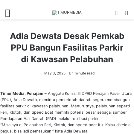
Menu
Switch
S
skin
fo
Adla Dewata Desak Pemkab
PPU Bangun Fasilitas Parkir
di Kawasan Pelabuhan
May 3, 2025
1 minute read
Timur Media, Penajam
– Anggota Komisi III DPRD Penajam Paser Utara
(PPU), Adla Dewata, meminta pemerintah daerah segera membangun
fasilitas parkir di kawasan pelabuhan. Menurutnya, pelabuhan seperti
Feri, Klotok, dan Speed Boat memiliki potensi besar sebagai sumber
Pendapatan Asli Daerah (PAD) melalui retribusi parkir.
“Misalnya di Pelabuhan Feri, Klotok, dan speed boat itu. Kalau dikelola
bagus, bisa jadi pemasukan,” kata Adla Dewata.