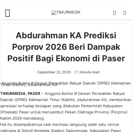
Menu
Switch
S
skin
fo
Abdurahman KA Prediksi
Porprov 2026 Beri Dampak
Positif Bagi Ekonomi di Paser
September 22, 2025
1 minute read
Anggota Komisi III Dewan Perwakilan Rakyat Daerah (DPRD) Kalimantan
Timur (Kaltim), Abdurahman KA.
TIMURMEDIA, PASER
– Anggota Komisi III Dewan Perwakilan Rakyat
Daerah (DPRD) Kalimantan Timur (Kaltim), Abdurahman KA, memberikan
apresiasi terhadap kesiapan yang dilakukan Pemerintah Kabupaten
(Pmekab) Paser untuk menyambut Pekan Olahraga Provinsi (Porprov)
Kaltim 2026 mendatang.
Hal itu disampaikannya saat meninjau langsung salah satu venue
olahraga di Sirkuit Komplek Stadion Sadurengas, Kabupaten Paser,