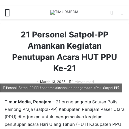
Menu
Switch
S
skin
fo
21 Personel Satpol-PP
Amankan Kegiatan
Penutupan Acara HUT PPU
Ke-21
March 13, 2023
1 minute read
Pesonil Satpol PP PPU saat melaksanakan pengamaan. (Dok. Satpol PP)
Timur Media, Penajam
– 21 orang anggota Satuan Polisi
Pamong Praja (Satpol-PP) Kabupaten Penajam Paser Utara
(PPU) diterjunkan untuk mengamankan kegiatan
penutupan acara Hari Ulang Tahun (HUT) Kabupaten PPU